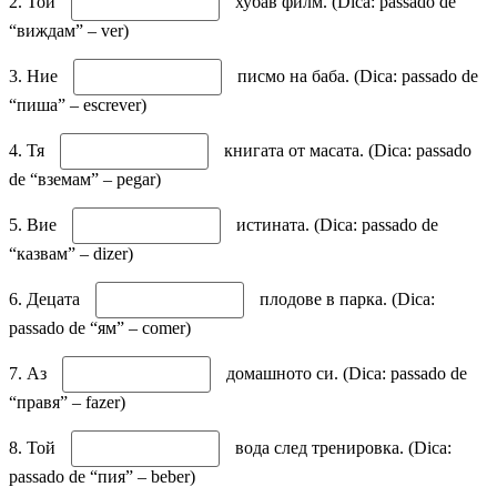
2. Той
хубав филм. (Dica: passado de
“виждам” – ver)
3. Ние
писмо на баба. (Dica: passado de
“пиша” – escrever)
4. Тя
книгата от масата. (Dica: passado
de “вземам” – pegar)
5. Вие
истината. (Dica: passado de
“казвам” – dizer)
6. Децата
плодове в парка. (Dica:
passado de “ям” – comer)
7. Аз
домашното си. (Dica: passado de
“правя” – fazer)
8. Той
вода след тренировка. (Dica:
passado de “пия” – beber)