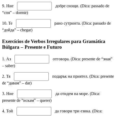
9. Ние
добре снощи. (Dica: passado de
“спя” – dormir)
10. Те
рано сутринта. (Dica: passado de
“дойда” – chegar)
Exercícios de Verbos Irregulares para Gramática
Búlgara – Presente e Futuro
1. Аз
отговора. (Dica: presente de “зная”
– saber)
2. Тя
подарък на приятел. (Dica: presente
de “давам” – dar)
3. Ние
да отидем на море. (Dica:
presente de “искам” – querer)
4. Той
да говори три езика. (Dica: