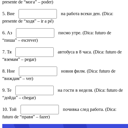
presente de “мога” – poder)
5. Вие
на работа всеки ден. (Dica:
presente de “ходя” – ir a pé)
6. Аз
писмо утре. (Dica: futuro de
“пиша” – escrever)
7. Тя
автобуса в 8 часа. (Dica: futuro de
“вземам” – pegar)
8. Ние
новия филм. (Dica: futuro de
“виждам” – ver)
9. Те
на гости в неделя. (Dica: futuro de
“дойда” – chegar)
10. Той
почивка след работа. (Dica:
futuro de “правя” – fazer)