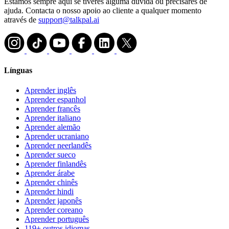
Estamos sempre aqui se tiveres alguma dúvida ou precisares de
ajuda. Contacta o nosso apoio ao cliente a qualquer momento
através de
support@talkpal.ai
Línguas
Aprender inglês
Aprender espanhol
Aprender francês
Aprender italiano
Aprender alemão
Aprender ucraniano
Aprender neerlandês
Aprender sueco
Aprender finlandês
Aprender árabe
Aprender chinês
Aprender hindi
Aprender japonês
Aprender coreano
Aprender português
119+ outros idiomas