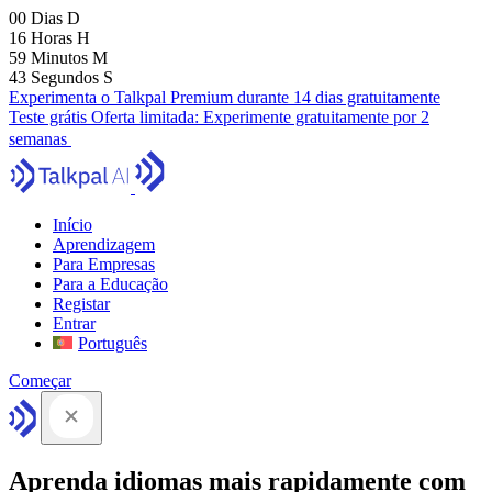
00
Dias
D
16
Horas
H
59
Minutos
M
41
Segundos
S
Experimenta o Talkpal Premium durante 14 dias gratuitamente
Teste grátis
Oferta limitada:
Experimente gratuitamente por 2
semanas
Início
Aprendizagem
Para Empresas
Para a Educação
Registar
Entrar
Português
Começar
Aprenda idiomas mais rapidamente com