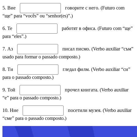
5. Вие
говорите с него. (Futuro com
“ще” para “vocês” ou “senhor(es)”.)
6. Те
работят в офиса. (Futuro com “ще”
para “eles”.)
7. Аз
писал писмо. (Verbo auxiliar “съм”
usado para formar o passado composto.)
8. Ти
гледал филм. (Verbo auxiliar “си”
para o passado composto.)
9. Той
прочел книгата. (Verbo auxiliar
“е” para o passado composto.)
10. Ние
посетили музея. (Verbo auxiliar
“сме” para o passado composto.)