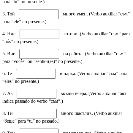
para “tu” no presente.)
3. Той
много умен. (Verbo auxiliar “съм”
para “ele” no presente.)
4. Ние
готови. (Verbo auxiliar “съм” para
“nós” no presente.)
5. Вие
на работа. (Verbo auxiliar “съм”
para “vocês” ou “senhor(es)” no presente.)
6. Те
в парка. (Verbo auxiliar “съм” para
“eles” no presente.)
7. Аз
вкъщи вчера. (Verbo auxiliar “бях”
indica passado do verbo “съм”.)
8. Ти
много щастлив. (Verbo auxiliar
“беше” para “tu” no passado.)