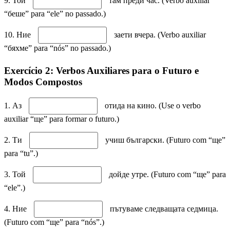
9. Той
там преди час. (Verbo auxiliar
“беше” para “ele” no passado.)
10. Ние
заети вчера. (Verbo auxiliar
“бяхме” para “nós” no passado.)
Exercício 2: Verbos Auxiliares para o Futuro e
Modos Compostos
1. Аз
отида на кино. (Use o verbo
auxiliar “ще” para formar o futuro.)
2. Ти
учиш български. (Futuro com “ще”
para “tu”.)
3. Той
дойде утре. (Futuro com “ще” para
“ele”.)
4. Ние
пътуваме следващата седмица.
(Futuro com “ще” para “nós”.)