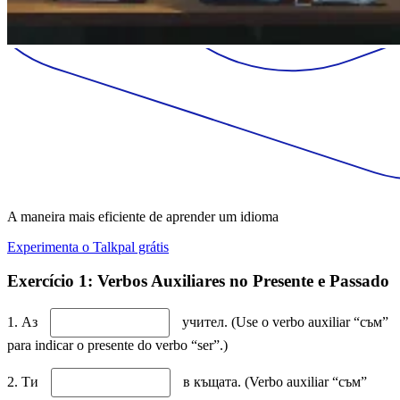
A maneira mais eficiente de aprender um idioma
Experimenta o Talkpal grátis
Exercício 1: Verbos Auxiliares no Presente e Passado
1. Аз
учител. (Use o verbo auxiliar “съм”
para indicar o presente do verbo “ser”.)
2. Ти
в къщата. (Verbo auxiliar “съм”