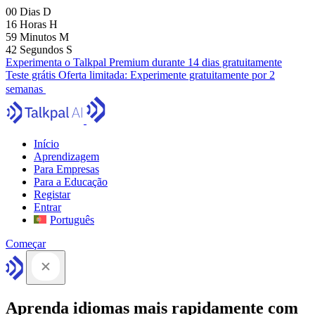
00
Dias
D
16
Horas
H
59
Minutos
M
41
Segundos
S
Experimenta o Talkpal Premium durante 14 dias gratuitamente
Teste grátis
Oferta limitada:
Experimente gratuitamente por 2
semanas
Início
Aprendizagem
Para Empresas
Para a Educação
Registar
Entrar
Português
Começar
Aprenda idiomas mais rapidamente com