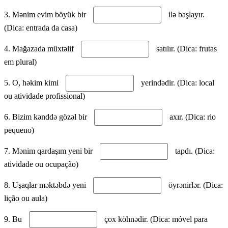
3. Mənim evim böyük bir
ilə başlayır.
(Dica: entrada da casa)
4. Mağazada müxtəlif
satılır. (Dica: frutas
em plural)
5. O, həkim kimi
yerindədir. (Dica: local
ou atividade profissional)
6. Bizim kənddə gözəl bir
axır. (Dica: rio
pequeno)
7. Mənim qardaşım yeni bir
tapdı. (Dica:
atividade ou ocupação)
8. Uşaqlar məktəbdə yeni
öyrənirlər. (Dica:
lição ou aula)
9. Bu
çox köhnədir. (Dica: móvel para