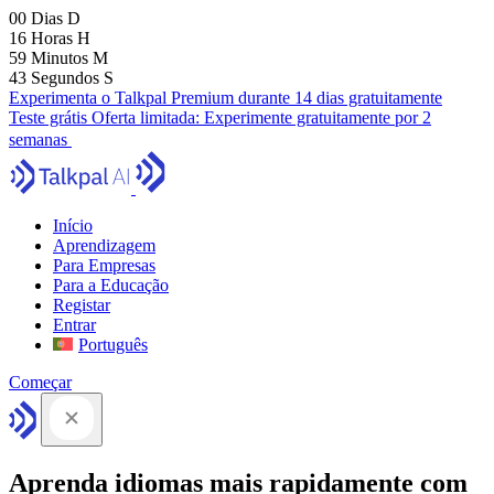
00
Dias
D
16
Horas
H
59
Minutos
M
41
Segundos
S
Experimenta o Talkpal Premium durante 14 dias gratuitamente
Teste grátis
Oferta limitada:
Experimente gratuitamente por 2
semanas
Início
Aprendizagem
Para Empresas
Para a Educação
Registar
Entrar
Português
Começar
Aprenda idiomas mais rapidamente com