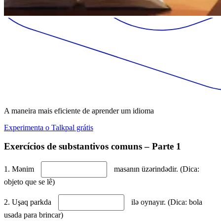
A maneira mais eficiente de aprender um idioma
Experimenta o Talkpal grátis
Exercícios de substantivos comuns – Parte 1
1. Mənim
masanın üzərindədir. (Dica:
objeto que se lê)
2. Uşaq parkda
ilə oynayır. (Dica: bola
usada para brincar)