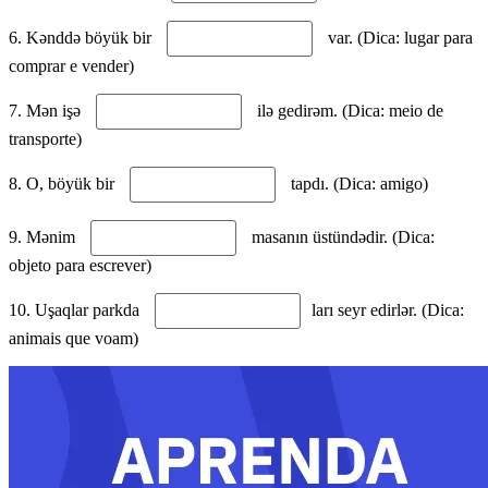
6. Kənddə böyük bir
var. (Dica: lugar para
comprar e vender)
7. Mən işə
ilə gedirəm. (Dica: meio de
transporte)
8. O, böyük bir
tapdı. (Dica: amigo)
9. Mənim
masanın üstündədir. (Dica:
objeto para escrever)
10. Uşaqlar parkda
ları seyr edirlər. (Dica:
animais que voam)