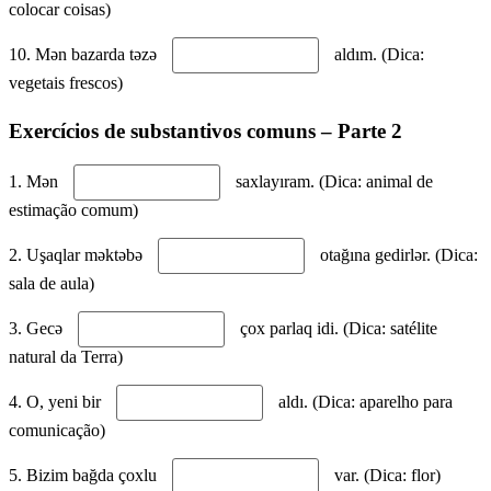
colocar coisas)
10. Mən bazarda təzə
aldım. (Dica:
vegetais frescos)
Exercícios de substantivos comuns – Parte 2
1. Mən
saxlayıram. (Dica: animal de
estimação comum)
2. Uşaqlar məktəbə
otağına gedirlər. (Dica:
sala de aula)
3. Gecə
çox parlaq idi. (Dica: satélite
natural da Terra)
4. O, yeni bir
aldı. (Dica: aparelho para
comunicação)
5. Bizim bağda çoxlu
var. (Dica: flor)