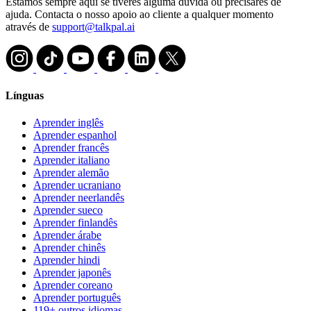
Estamos sempre aqui se tiveres alguma dúvida ou precisares de
ajuda. Contacta o nosso apoio ao cliente a qualquer momento
através de
support@talkpal.ai
Línguas
Aprender inglês
Aprender espanhol
Aprender francês
Aprender italiano
Aprender alemão
Aprender ucraniano
Aprender neerlandês
Aprender sueco
Aprender finlandês
Aprender árabe
Aprender chinês
Aprender hindi
Aprender japonês
Aprender coreano
Aprender português
119+ outros idiomas