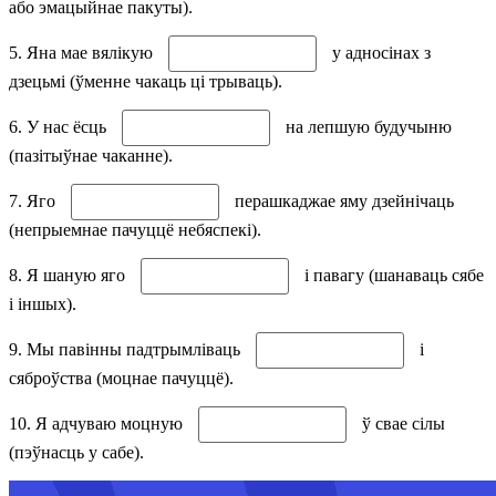
або эмацыйнае пакуты).
5. Яна мае вялікую
у адносінах з
дзецьмі (ўменне чакаць ці трываць).
6. У нас ёсць
на лепшую будучыню
(пазітыўнае чаканне).
7. Яго
перашкаджае яму дзейнічаць
(непрыемнае пачуццё небяспекі).
8. Я шаную яго
і павагу (шанаваць сябе
і іншых).
9. Мы павінны падтрымліваць
і
сяброўства (моцнае пачуццё).
10. Я адчуваю моцную
ў свае сілы
(пэўнасць у сабе).