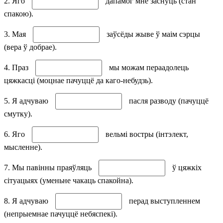
2. Яго
дапамог мне заснуць (стан
спакою).
3. Мая
заўсёды жыве ў маім сэрцы
(вера ў добрае).
4. Праз
мы можам пераадолець
цяжкасці (моцнае пачуццё да каго-небудзь).
5. Я адчуваю
пасля разводу (пачуццё
смутку).
6. Яго
вельмі востры (інтэлект,
мысленне).
7. Мы павінны праяўляць
ў цяжкіх
сітуацыях (уменьне чакаць спакойна).
8. Я адчуваю
перад выступленнем
(непрыемнае пачуццё небяспекі).