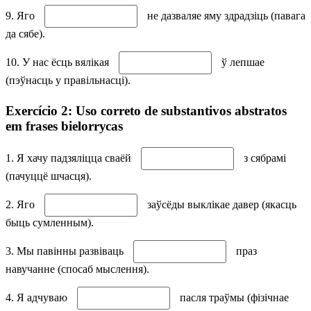
9. Яго
не дазваляе яму здрадзіць (павага
да сябе).
10. У нас ёсць вялікая
ў лепшае
(пэўнасць у правільнасці).
Exercício 2: Uso correto de substantivos abstratos
em frases bielorrусas
1. Я хачу падзяліцца сваёй
з сябрамі
(пачуццё шчасця).
2. Яго
заўсёды выклікае давер (якасць
быць сумленным).
3. Мы павінны развіваць
праз
навучанне (спосаб мыслення).
4. Я адчуваю
пасля траўмы (фізічнае