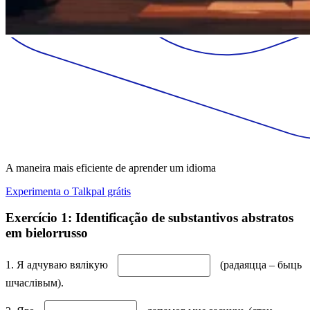
A maneira mais eficiente de aprender um idioma
Experimenta o Talkpal grátis
Exercício 1: Identificação de substantivos abstratos
em bielorrusso
1. Я адчуваю вялікую
(радаяцца – быць
шчаслівым).