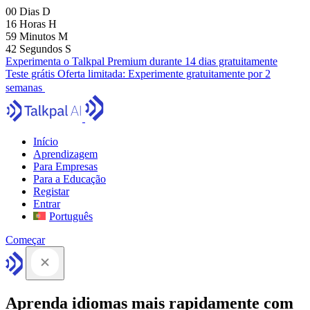
00
Dias
D
16
Horas
H
59
Minutos
M
41
Segundos
S
Experimenta o Talkpal Premium durante 14 dias gratuitamente
Teste grátis
Oferta limitada:
Experimente gratuitamente por 2
semanas
Início
Aprendizagem
Para Empresas
Para a Educação
Registar
Entrar
Português
Começar
Aprenda idiomas mais rapidamente com