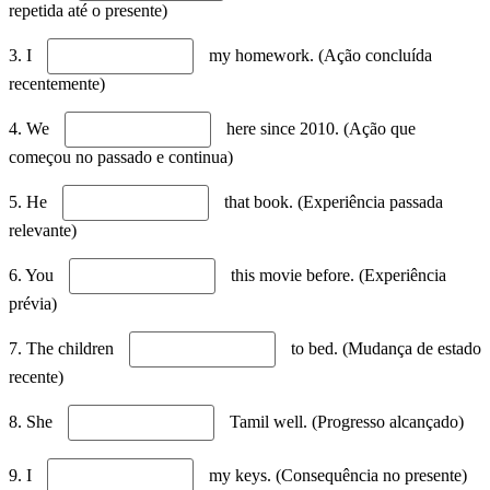
repetida até o presente)
3. I
my homework. (Ação concluída
recentemente)
4. We
here since 2010. (Ação que
começou no passado e continua)
5. He
that book. (Experiência passada
relevante)
6. You
this movie before. (Experiência
prévia)
7. The children
to bed. (Mudança de estado
recente)
8. She
Tamil well. (Progresso alcançado)
9. I
my keys. (Consequência no presente)