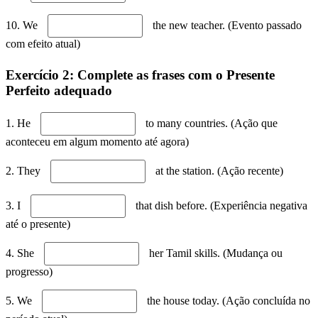
10. We
the new teacher. (Evento passado
com efeito atual)
Exercício 2: Complete as frases com o Presente
Perfeito adequado
1. He
to many countries. (Ação que
aconteceu em algum momento até agora)
2. They
at the station. (Ação recente)
3. I
that dish before. (Experiência negativa
até o presente)
4. She
her Tamil skills. (Mudança ou
progresso)
5. We
the house today. (Ação concluída no