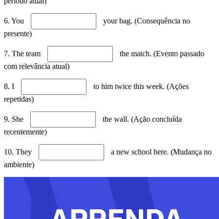
período atual)
6. You
your bag. (Consequência no
presente)
7. The team
the match. (Evento passado
com relevância atual)
8. I
to him twice this week. (Ações
repetidas)
9. She
the wall. (Ação concluída
recentemente)
10. They
a new school here. (Mudança no
ambiente)