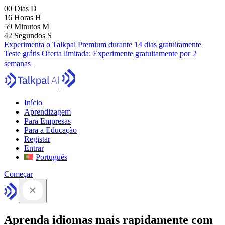
00
Dias
D
16
Horas
H
59
Minutos
M
41
Segundos
S
Experimenta o Talkpal Premium durante 14 dias gratuitamente
Teste grátis
Oferta limitada:
Experimente gratuitamente por 2
semanas
Início
Aprendizagem
Para Empresas
Para a Educação
Registar
Entrar
Português
Começar
Aprenda idiomas mais rapidamente com