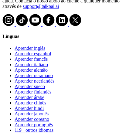
ajuda. Contacta o nosso apoio ao cliente a qualquer momento
através de
support@talkpal.ai
Línguas
Aprender inglês
Aprender espanhol
Aprender francês
Aprender italiano
Aprender alemão
Aprender ucraniano
Aprender neerlandês
Aprender sueco
Aprender finlandês
Aprender árabe
Aprender chinês
Aprender hindi
Aprender japonês
Aprender coreano
Aprender português
119+ outros idiomas