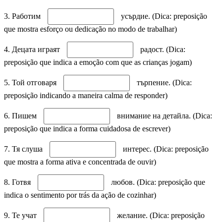
3. Работим
усърдие. (Dica: preposição
que mostra esforço ou dedicação no modo de trabalhar)
4. Децата играят
радост. (Dica:
preposição que indica a emoção com que as crianças jogam)
5. Той отговаря
търпение. (Dica:
preposição indicando a maneira calma de responder)
6. Пишем
внимание на детайла. (Dica:
preposição que indica a forma cuidadosa de escrever)
7. Тя слуша
интерес. (Dica: preposição
que mostra a forma ativa e concentrada de ouvir)
8. Готвя
любов. (Dica: preposição que
indica o sentimento por trás da ação de cozinhar)
9. Те учат
желание. (Dica: preposição