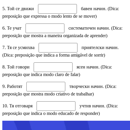
5. Той се движи
бавен начин. (Dica:
preposição que expressa o modo lento de se mover)
6. Те учат
систематичен начин. (Dica:
preposição que mostra a maneira organizada de aprender)
7. Тя се усмихва
приятелски начин.
(Dica: preposição que indica a forma amigável de sorrir)
8. Той говори
ясен начин. (Dica:
preposição que indica modo claro de falar)
9. Работят
творчески начин. (Dica:
preposição que mostra modo criativo de trabalhar)
10. Тя отговаря
учтив начин. (Dica:
preposição que indica o modo educado de responder)