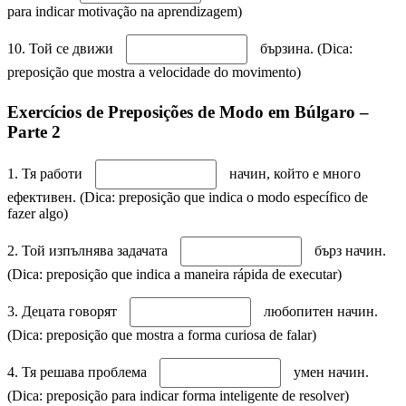
para indicar motivação na aprendizagem)
10. Той се движи
бързина. (Dica:
preposição que mostra a velocidade do movimento)
Exercícios de Preposições de Modo em Búlgaro –
Parte 2
1. Тя работи
начин, който е много
ефективен. (Dica: preposição que indica o modo específico de
fazer algo)
2. Той изпълнява задачата
бърз начин.
(Dica: preposição que indica a maneira rápida de executar)
3. Децата говорят
любопитен начин.
(Dica: preposição que mostra a forma curiosa de falar)
4. Тя решава проблема
умен начин.
(Dica: preposição para indicar forma inteligente de resolver)