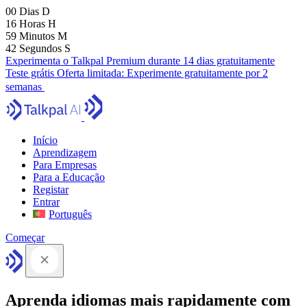
00
Dias
D
16
Horas
H
59
Minutos
M
41
Segundos
S
Experimenta o Talkpal Premium durante 14 dias gratuitamente
Teste grátis
Oferta limitada:
Experimente gratuitamente por 2
semanas
Início
Aprendizagem
Para Empresas
Para a Educação
Registar
Entrar
Português
Começar
Aprenda idiomas mais rapidamente com