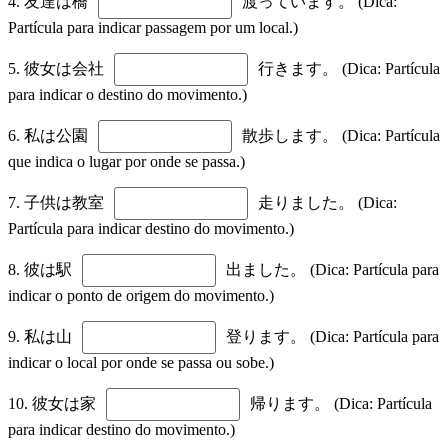
4. 友達は橋
渡っています。 (Dica:
Partícula para indicar passagem por um local.)
5. 彼女は会社
行きます。 (Dica: Partícula
para indicar o destino do movimento.)
6. 私は公園
散歩します。 (Dica: Partícula
que indica o lugar por onde se passa.)
7. 子供は教室
走りました。 (Dica:
Partícula para indicar destino do movimento.)
8. 彼は駅
出ました。 (Dica: Partícula para
indicar o ponto de origem do movimento.)
9. 私は山
登ります。 (Dica: Partícula para
indicar o local por onde se passa ou sobe.)
10. 彼女は家
帰ります。 (Dica: Partícula
para indicar destino do movimento.)