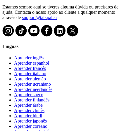
Estamos sempre aqui se tiveres alguma dúvida ou precisares de
ajuda. Contacta o nosso apoio ao cliente a qualquer momento
através de
support@talkpal.ai
Línguas
Aprender inglês
Aprender espanhol
Aprender francês
Aprender italiano
Aprender alemão
Aprender ucraniano
Aprender neerlandês
Aprender sueco
Aprender finlandês
Aprender árabe
Aprender chinês
Aprender hindi
Aprender japonês
Aprender coreano