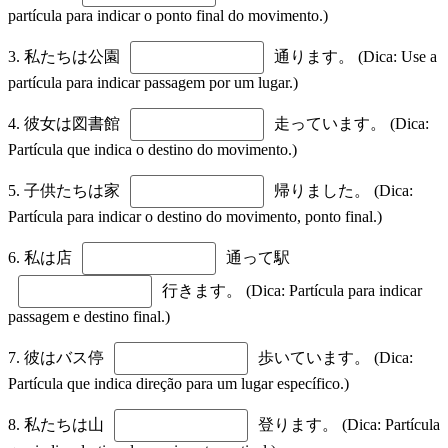
partícula para indicar o ponto final do movimento.)
3. 私たちは公園
通ります。 (Dica: Use a
partícula para indicar passagem por um lugar.)
4. 彼女は図書館
走っています。 (Dica:
Partícula que indica o destino do movimento.)
5. 子供たちは家
帰りました。 (Dica:
Partícula para indicar o destino do movimento, ponto final.)
6. 私は店
通って駅
行きます。 (Dica: Partícula para indicar
passagem e destino final.)
7. 彼はバス停
歩いています。 (Dica:
Partícula que indica direção para um lugar específico.)
8. 私たちは山
登ります。 (Dica: Partícula