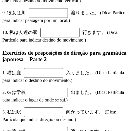
que indica destino do movimento vertical.)
9. 彼女は川
渡りました。 (Dica: Partícula
para indicar passagem por um local.)
10. 私は友達の家
行きます。 (Dica:
Partícula para indicar destino do movimento.)
Exercícios de preposições de direção para gramática
japonesa – Parte 2
1. 猫は庭
入りました。 (Dica: Partícula
para indicar o destino do movimento.)
2. 彼は学校
出ました。 (Dica: Partícula
para indicar o lugar de onde se sai.)
3. 私は駅
向かっています。 (Dica:
Partícula que indica direção ou destino.)