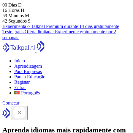
00
Dias
D
16
Horas
H
59
Minutos
M
41
Segundos
S
Experimenta o Talkpal Premium durante 14 dias gratuitamente
Teste grátis
Oferta limitada:
Experimente gratuitamente por 2
semanas
Início
Aprendizagem
Para Empresas
Para a Educação
Registar
Entrar
Português
Começar
Aprenda idiomas mais rapidamente com