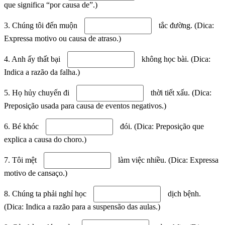
que significa “por causa de”.)
3. Chúng tôi đến muộn
tắc đường. (Dica:
Expressa motivo ou causa de atraso.)
4. Anh ấy thất bại
không học bài. (Dica:
Indica a razão da falha.)
5. Họ hủy chuyến đi
thời tiết xấu. (Dica:
Preposição usada para causa de eventos negativos.)
6. Bé khóc
đói. (Dica: Preposição que
explica a causa do choro.)
7. Tôi mệt
làm việc nhiều. (Dica: Expressa
motivo de cansaço.)
8. Chúng ta phải nghỉ học
dịch bệnh.
(Dica: Indica a razão para a suspensão das aulas.)