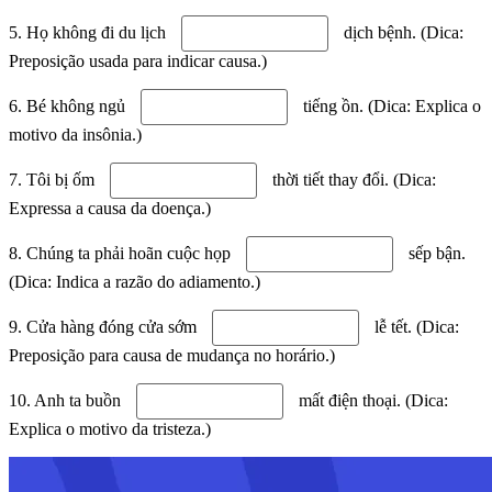
5. Họ không đi du lịch
dịch bệnh. (Dica:
Preposição usada para indicar causa.)
6. Bé không ngủ
tiếng ồn. (Dica: Explica o
motivo da insônia.)
7. Tôi bị ốm
thời tiết thay đổi. (Dica:
Expressa a causa da doença.)
8. Chúng ta phải hoãn cuộc họp
sếp bận.
(Dica: Indica a razão do adiamento.)
9. Cửa hàng đóng cửa sớm
lễ tết. (Dica:
Preposição para causa de mudança no horário.)
10. Anh ta buồn
mất điện thoại. (Dica:
Explica o motivo da tristeza.)