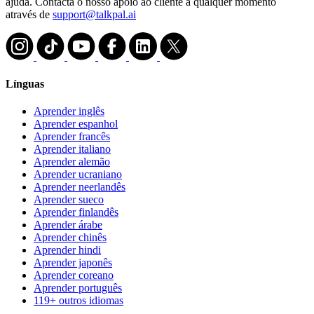
ajuda. Contacta o nosso apoio ao cliente a qualquer momento
através de
support@talkpal.ai
Línguas
Aprender inglês
Aprender espanhol
Aprender francês
Aprender italiano
Aprender alemão
Aprender ucraniano
Aprender neerlandês
Aprender sueco
Aprender finlandês
Aprender árabe
Aprender chinês
Aprender hindi
Aprender japonês
Aprender coreano
Aprender português
119+ outros idiomas