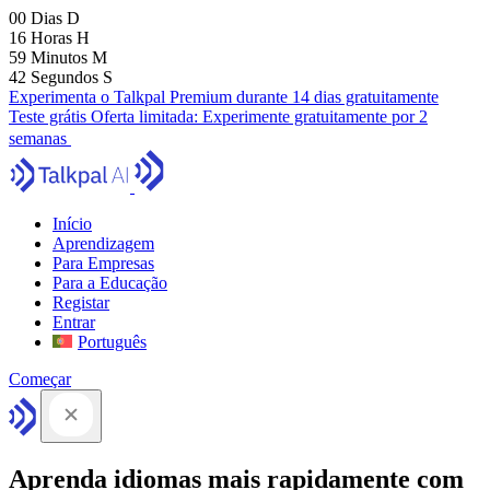
00
Dias
D
16
Horas
H
59
Minutos
M
41
Segundos
S
Experimenta o Talkpal Premium durante 14 dias gratuitamente
Teste grátis
Oferta limitada:
Experimente gratuitamente por 2
semanas
Início
Aprendizagem
Para Empresas
Para a Educação
Registar
Entrar
Português
Começar
Aprenda idiomas mais rapidamente com