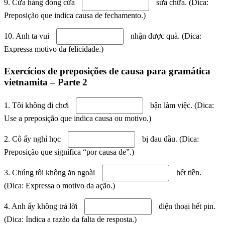
9. Cửa hàng đóng cửa
sửa chữa. (Dica:
Preposição que indica causa de fechamento.)
10. Anh ta vui
nhận được quà. (Dica:
Expressa motivo da felicidade.)
Exercícios de preposições de causa para gramática
vietnamita – Parte 2
1. Tôi không đi chơi
bận làm việc. (Dica:
Use a preposição que indica causa ou motivo.)
2. Cô ấy nghỉ học
bị đau đầu. (Dica:
Preposição que significa “por causa de”.)
3. Chúng tôi không ăn ngoài
hết tiền.
(Dica: Expressa o motivo da ação.)
4. Anh ấy không trả lời
điện thoại hết pin.
(Dica: Indica a razão da falta de resposta.)