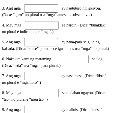
3. Ang mga
ay nagtuturo ng leksyon.
(Dica: “guro” no plural usa “mga” antes do substantivo.)
4. May mga
sa hardin. (Dica: “bulaklak”
no plural é indicado por “mga”.)
5. Ang mga
ay naka-park sa gilid ng
kalsada. (Dica: “kotse” permanece igual, mas usa “mga” no plural.)
6. Nakakita kami ng maraming
sa ilog.
(Dica: “isda” usa “mga” para plural.)
7. Ang mga
ay nasa mesa. (Dica: “libro”
no plural é “mga libro”.)
8. May mga
sa tindahan ngayon. (Dica:
“tao” no plural é “mga tao”.)
9. Ang mga
ay malinis. (Dica: “mesa”