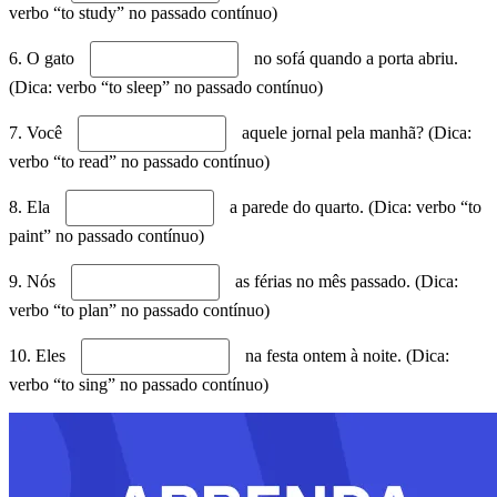
verbo “to study” no passado contínuo)
6. O gato
no sofá quando a porta abriu.
(Dica: verbo “to sleep” no passado contínuo)
7. Você
aquele jornal pela manhã? (Dica:
verbo “to read” no passado contínuo)
8. Ela
a parede do quarto. (Dica: verbo “to
paint” no passado contínuo)
9. Nós
as férias no mês passado. (Dica:
verbo “to plan” no passado contínuo)
10. Eles
na festa ontem à noite. (Dica:
verbo “to sing” no passado contínuo)