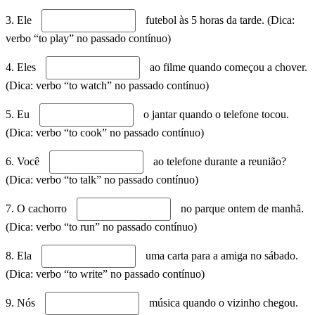
3. Ele
futebol às 5 horas da tarde. (Dica:
verbo “to play” no passado contínuo)
4. Eles
ao filme quando começou a chover.
(Dica: verbo “to watch” no passado contínuo)
5. Eu
o jantar quando o telefone tocou.
(Dica: verbo “to cook” no passado contínuo)
6. Você
ao telefone durante a reunião?
(Dica: verbo “to talk” no passado contínuo)
7. O cachorro
no parque ontem de manhã.
(Dica: verbo “to run” no passado contínuo)
8. Ela
uma carta para a amiga no sábado.
(Dica: verbo “to write” no passado contínuo)
9. Nós
música quando o vizinho chegou.