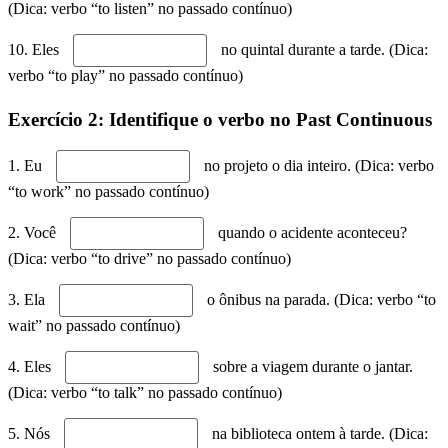
(Dica: verbo “to listen” no passado contínuo)
10. Eles
no quintal durante a tarde. (Dica:
verbo “to play” no passado contínuo)
Exercício 2: Identifique o verbo no Past Continuous
1. Eu
no projeto o dia inteiro. (Dica: verbo
“to work” no passado contínuo)
2. Você
quando o acidente aconteceu?
(Dica: verbo “to drive” no passado contínuo)
3. Ela
o ônibus na parada. (Dica: verbo “to
wait” no passado contínuo)
4. Eles
sobre a viagem durante o jantar.
(Dica: verbo “to talk” no passado contínuo)
5. Nós
na biblioteca ontem à tarde. (Dica: