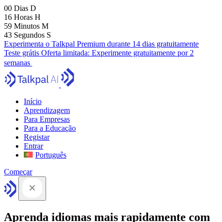
00
Dias
D
16
Horas
H
59
Minutos
M
41
Segundos
S
Experimenta o Talkpal Premium durante 14 dias gratuitamente
Teste grátis
Oferta limitada:
Experimente gratuitamente por 2
semanas
Início
Aprendizagem
Para Empresas
Para a Educação
Registar
Entrar
Português
Começar
Aprenda idiomas mais rapidamente com