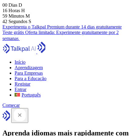
00
Dias
D
16
Horas
H
59
Minutos
M
41
Segundos
S
Experimenta o Talkpal Premium durante 14 dias gratuitamente
Teste grátis
Oferta limitada:
Experimente gratuitamente por 2
semanas
Início
Aprendizagem
Para Empresas
Para a Educação
Registar
Entrar
Português
Começar
Aprenda idiomas mais rapidamente com