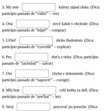
3. My sme
krásny západ slnka. (Dica:
particípio passado de “vidieť” – ver)
4. Ona
nový kabát v obchode. (Dica:
particípio passado de “kúpiť” – comprar)
5. Učiteľ
úlohu študentom. (Dica:
particípio passado de “vysvetliť” – explicar)
6. Pes
dieťa z rieky. (Dica: particípio
passado de “zachrániť” – salvar)
7. Oni
chybu v dokumente. (Dica:
particípio passado de “napraviť” – corrigir)
8. Môj brat
celú knihu za deň. (Dica:
particípio passado de “prečítať” – ler)
9. Stroj
pracovať po poruche. (Dica: