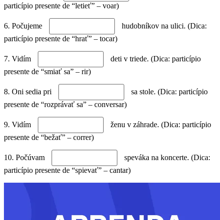
particípio presente de “letieť” – voar)
6. Počujeme
hudobníkov na ulici. (Dica:
particípio presente de “hrať” – tocar)
7. Vidím
deti v triede. (Dica: particípio
presente de “smiať sa” – rir)
8. Oni sedia pri
sa stole. (Dica: particípio
presente de “rozprávať sa” – conversar)
9. Vidím
ženu v záhrade. (Dica: particípio
presente de “bežať” – correr)
10. Počúvam
speváka na koncerte. (Dica:
particípio presente de “spievať” – cantar)