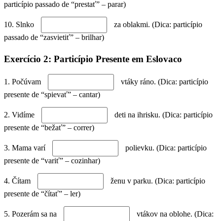
particípio passado de “prestať” – parar)
10. Slnko
za oblakmi. (Dica: particípio
passado de “zasvietiť” – brilhar)
Exercício 2: Particípio Presente em Eslovaco
1. Počúvam
vtáky ráno. (Dica: particípio
presente de “spievať” – cantar)
2. Vidíme
deti na ihrisku. (Dica: particípio
presente de “bežať” – correr)
3. Mama varí
polievku. (Dica: particípio
presente de “variť” – cozinhar)
4. Čítam
ženu v parku. (Dica: particípio
presente de “čítať” – ler)
5. Pozerám sa na
vtákov na oblohe. (Dica: