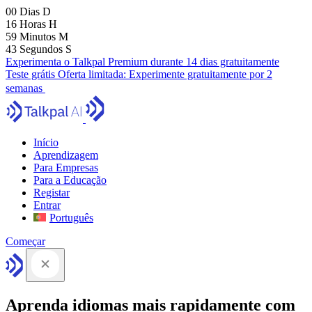
00
Dias
D
16
Horas
H
59
Minutos
M
41
Segundos
S
Experimenta o Talkpal Premium durante 14 dias gratuitamente
Teste grátis
Oferta limitada:
Experimente gratuitamente por 2
semanas
Início
Aprendizagem
Para Empresas
Para a Educação
Registar
Entrar
Português
Começar
Aprenda idiomas mais rapidamente com