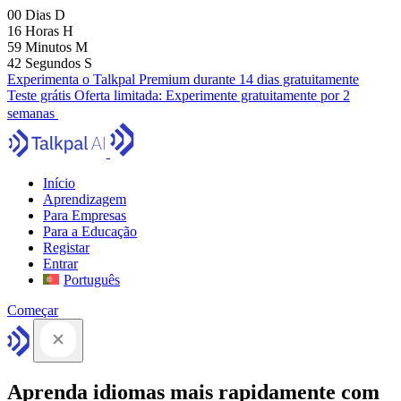
00
Dias
D
16
Horas
H
59
Minutos
M
41
Segundos
S
Experimenta o Talkpal Premium durante 14 dias gratuitamente
Teste grátis
Oferta limitada:
Experimente gratuitamente por 2
semanas
Início
Aprendizagem
Para Empresas
Para a Educação
Registar
Entrar
Português
Começar
Aprenda idiomas mais rapidamente com