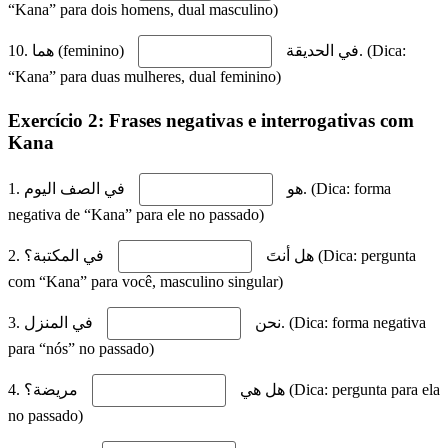
“Kana” para dois homens, dual masculino)
في الحديقة. (Dica:
10. هما (feminino)
“Kana” para duas mulheres, dual feminino)
Exercício 2: Frases negativas e interrogativas com
Kana
1. هو
في الصف اليوم. (Dica: forma
negativa de “Kana” para ele no passado)
2. هل أنتَ
في المكتبة؟ (Dica: pergunta
com “Kana” para você, masculino singular)
3. نحن
في المنزل. (Dica: forma negativa
para “nós” no passado)
4. هل هي
مريضة؟ (Dica: pergunta para ela
no passado)