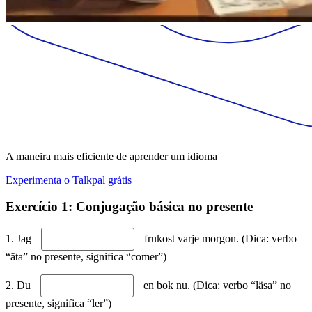
A maneira mais eficiente de aprender um idioma
Experimenta o Talkpal grátis
Exercício 1: Conjugação básica no presente
1. Jag
frukost varje morgon. (Dica: verbo
“äta” no presente, significa “comer”)
2. Du
en bok nu. (Dica: verbo “läsa” no
presente, significa “ler”)