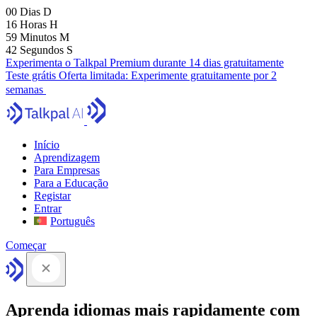
00
Dias
D
16
Horas
H
59
Minutos
M
41
Segundos
S
Experimenta o Talkpal Premium durante 14 dias gratuitamente
Teste grátis
Oferta limitada:
Experimente gratuitamente por 2
semanas
Início
Aprendizagem
Para Empresas
Para a Educação
Registar
Entrar
Português
Começar
Aprenda idiomas mais rapidamente com