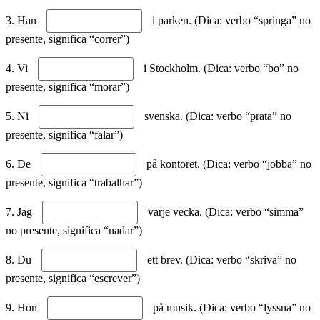
3. Han
i parken. (Dica: verbo “springa” no
presente, significa “correr”)
4. Vi
i Stockholm. (Dica: verbo “bo” no
presente, significa “morar”)
5. Ni
svenska. (Dica: verbo “prata” no
presente, significa “falar”)
6. De
på kontoret. (Dica: verbo “jobba” no
presente, significa “trabalhar”)
7. Jag
varje vecka. (Dica: verbo “simma”
no presente, significa “nadar”)
8. Du
ett brev. (Dica: verbo “skriva” no
presente, significa “escrever”)
9. Hon
på musik. (Dica: verbo “lyssna” no