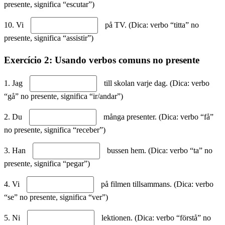
presente, significa “escutar”)
10. Vi
på TV. (Dica: verbo “titta” no
presente, significa “assistir”)
Exercício 2: Usando verbos comuns no presente
1. Jag
till skolan varje dag. (Dica: verbo
“gå” no presente, significa “ir/andar”)
2. Du
många presenter. (Dica: verbo “få”
no presente, significa “receber”)
3. Han
bussen hem. (Dica: verbo “ta” no
presente, significa “pegar”)
4. Vi
på filmen tillsammans. (Dica: verbo
“se” no presente, significa “ver”)
5. Ni
lektionen. (Dica: verbo “förstå” no