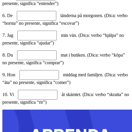
presente, significa “entender”)
6. De
tänderna på morgonen. (Dica: verbo
“borsta” no presente, significa “escovar”)
7. Jag
min vän. (Dica: verbo “hjälpa” no
presente, significa “ajudar”)
8. Du
mat i butiken. (Dica: verbo “köpa”
no presente, significa “comprar”)
9. Hon
middag med familjen. (Dica: verbo
“äta” no presente, significa “comer”)
10. Vi
åt skämtet. (Dica: verbo “skratta” no
presente, significa “rir”)