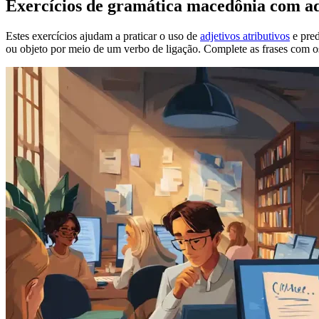
Exercícios de gramática macedônia com adj
Estes exercícios ajudam a praticar o uso de
adjetivos atributivos
e pred
ou objeto por meio de um verbo de ligação. Complete as frases com os