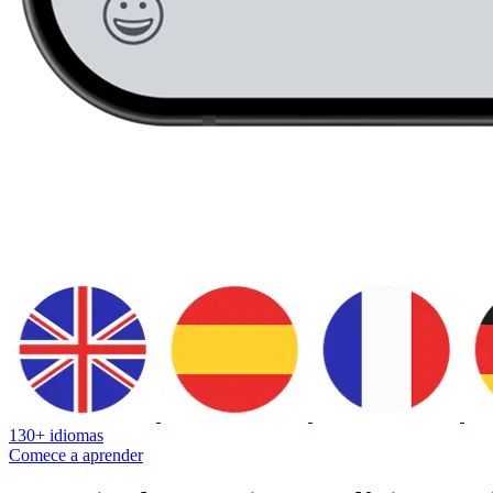
130+ idiomas
Comece a aprender