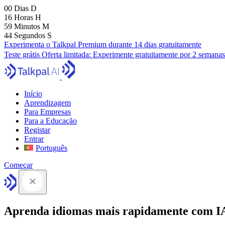
00
Dias
D
16
Horas
H
59
Minutos
M
43
Segundos
S
Experimenta o Talkpal Premium durante 14 dias gratuitamente
Teste grátis
Oferta limitada:
Experimente gratuitamente por 2 semanas
Início
Aprendizagem
Para Empresas
Para a Educação
Registar
Entrar
Português
Começar
Aprenda idiomas mais rapidamente com I