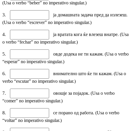
(Usa o verbo “beber” no imperativo singular.)
3.
ја домашната задача пред да излезеш.
(Usa o verbo “escrever” no imperativo singular.)
4.
ја вратата кога ќе влезеш внатре. (Usa
o verbo “fechar” no imperativo singular.)
5.
овде додека не ти кажам. (Usa o verbo
“esperar” no imperativo singular.)
6.
внимателно што ќе ти кажам. (Usa o
verbo “escutar” no imperativo singular.)
7.
овошје за појадок. (Usa o verbo
“comer” no imperativo singular.)
8.
се порано од работа. (Usa o verbo
“voltar” no imperativo singular.)