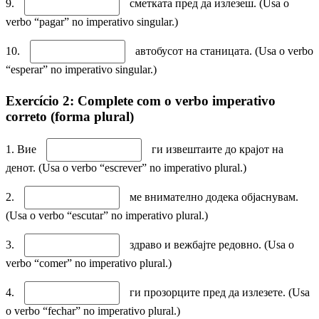
9.
сметката пред да излезеш. (Usa o
verbo “pagar” no imperativo singular.)
10.
автобусот на станицата. (Usa o verbo
“esperar” no imperativo singular.)
Exercício 2: Complete com o verbo imperativo
correto (forma plural)
1. Вие
ги извештаите до крајот на
денот. (Usa o verbo “escrever” no imperativo plural.)
2.
ме внимателно додека објаснувам.
(Usa o verbo “escutar” no imperativo plural.)
3.
здраво и вежбајте редовно. (Usa o
verbo “comer” no imperativo plural.)
4.
ги прозорците пред да излезете. (Usa
o verbo “fechar” no imperativo plural.)