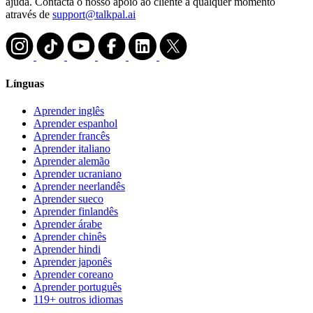
ajuda. Contacta o nosso apoio ao cliente a qualquer momento
através de
support@talkpal.ai
Línguas
Aprender inglês
Aprender espanhol
Aprender francês
Aprender italiano
Aprender alemão
Aprender ucraniano
Aprender neerlandês
Aprender sueco
Aprender finlandês
Aprender árabe
Aprender chinês
Aprender hindi
Aprender japonês
Aprender coreano
Aprender português
119+ outros idiomas