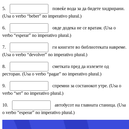
5.
повеќе вода за да бидете хидрирани.
(Usa o verbo “beber” no imperativo plural.)
6.
овде додека не се вратам. (Usa o
verbo “esperar” no imperativo plural.)
7.
ги книгите во библиотеката навреме.
(Usa o verbo “devolver” no imperativo plural.)
8.
сметката пред да излезете од
ресторан. (Usa o verbo “pagar” no imperativo plural.)
9.
спремни за состанокот утре. (Usa o
verbo “ser” no imperativo plural.)
10.
автобусот на главната станица. (Usa
o verbo “esperar” no imperativo plural.)