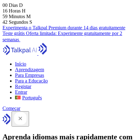
00
Dias
D
16
Horas
H
59
Minutos
M
41
Segundos
S
Experimenta o Talkpal Premium durante 14 dias gratuitamente
Teste grátis
Oferta limitada:
Experimente gratuitamente por 2
semanas
Início
Aprendizagem
Para Empresas
Para a Educação
Registar
Entrar
Português
Começar
Aprenda idiomas mais rapidamente com