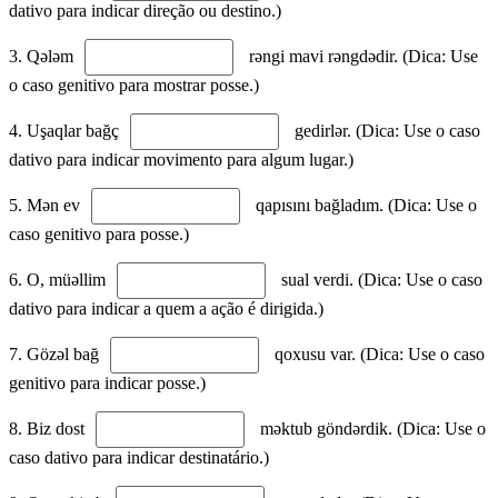
dativo para indicar direção ou destino.)
3. Qələm
rəngi mavi rəngdədir. (Dica: Use
o caso genitivo para mostrar posse.)
4. Uşaqlar bağç
gedirlər. (Dica: Use o caso
dativo para indicar movimento para algum lugar.)
5. Mən ev
qapısını bağladım. (Dica: Use o
caso genitivo para posse.)
6. O, müəllim
sual verdi. (Dica: Use o caso
dativo para indicar a quem a ação é dirigida.)
7. Gözəl bağ
qoxusu var. (Dica: Use o caso
genitivo para indicar posse.)
8. Biz dost
məktub göndərdik. (Dica: Use o
caso dativo para indicar destinatário.)