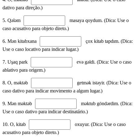
dativo para direção.)
5. Qələm
masaya qoydum. (Dica: Use o
caso acusativo para objeto direto.)
6. Mən kitabxana
çox kitab tapdım. (Dica:
Use o caso locativo para indicar lugar.)
7. Uşaq park
evə gəldi. (Dica: Use o caso
ablativo para origem.)
8. O, məktəb
getmək istəyir. (Dica: Use o
caso dativo para indicar movimento a algum lugar.)
9. Mən məktəb
məktub göndərdim. (Dica:
Use o caso dativo para indicar destinatário.)
10. O, kitab
oxuyur. (Dica: Use o caso
acusativo para objeto direto.)