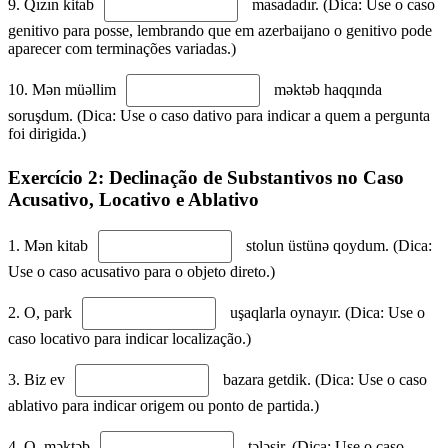
9. Qızın kitab
masadadır. (Dica: Use o caso
genitivo para posse, lembrando que em azerbaijano o genitivo pode
aparecer com terminações variadas.)
10. Mən müəllim
məktəb haqqında
soruşdum. (Dica: Use o caso dativo para indicar a quem a pergunta
foi dirigida.)
Exercício 2: Declinação de Substantivos no Caso
Acusativo, Locativo e Ablativo
1. Mən kitab
stolun üstünə qoydum. (Dica:
Use o caso acusativo para o objeto direto.)
2. O, park
uşaqlarla oynayır. (Dica: Use o
caso locativo para indicar localização.)
3. Biz ev
bazara getdik. (Dica: Use o caso
ablativo para indicar origem ou ponto de partida.)
4. O, məktəb
tələsir. (Dica: Use o caso