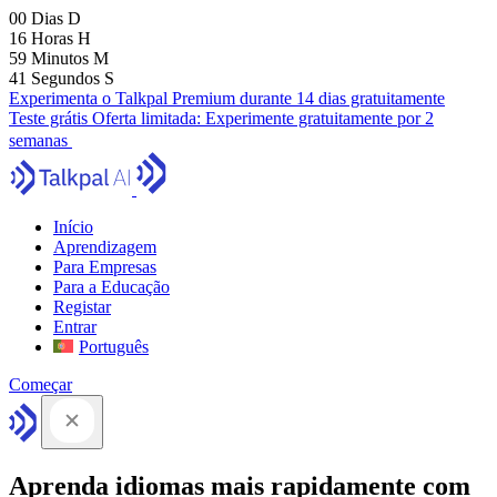
00
Dias
D
16
Horas
H
59
Minutos
M
40
Segundos
S
Experimenta o Talkpal Premium durante 14 dias gratuitamente
Teste grátis
Oferta limitada:
Experimente gratuitamente por 2
semanas
Início
Aprendizagem
Para Empresas
Para a Educação
Registar
Entrar
Português
Começar
Aprenda idiomas mais rapidamente com