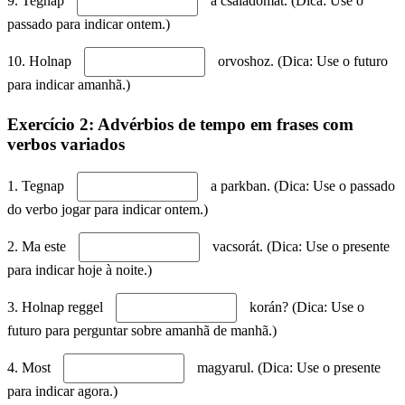
9. Tegnap
a családomat. (Dica: Use o
passado para indicar ontem.)
10. Holnap
orvoshoz. (Dica: Use o futuro
para indicar amanhã.)
Exercício 2: Advérbios de tempo em frases com
verbos variados
1. Tegnap
a parkban. (Dica: Use o passado
do verbo jogar para indicar ontem.)
2. Ma este
vacsorát. (Dica: Use o presente
para indicar hoje à noite.)
3. Holnap reggel
korán? (Dica: Use o
futuro para perguntar sobre amanhã de manhã.)
4. Most
magyarul. (Dica: Use o presente
para indicar agora.)