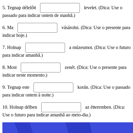
5. Tegnap délelőtt
levelet. (Dica: Use o
passado para indicar ontem de manhã.)
6. Ma
vásárolni. (Dica: Use o presente para
indicar hoje.)
7. Holnap
a múzeumot. (Dica: Use o futuro
para indicar amanhã.)
8. Most
zenét. (Dica: Use o presente para
indicar neste momento.)
9. Tegnap este
korán. (Dica: Use o passado
para indicar ontem à noite.)
10. Holnap délben
az étteremben. (Dica:
Use o futuro para indicar amanhã ao meio-dia.)