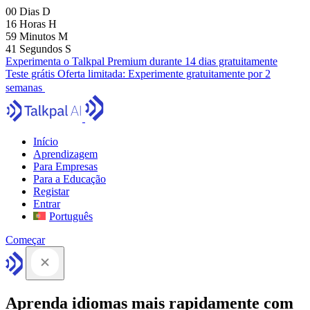
00
Dias
D
16
Horas
H
59
Minutos
M
40
Segundos
S
Experimenta o Talkpal Premium durante 14 dias gratuitamente
Teste grátis
Oferta limitada:
Experimente gratuitamente por 2
semanas
Início
Aprendizagem
Para Empresas
Para a Educação
Registar
Entrar
Português
Começar
Aprenda idiomas mais rapidamente com