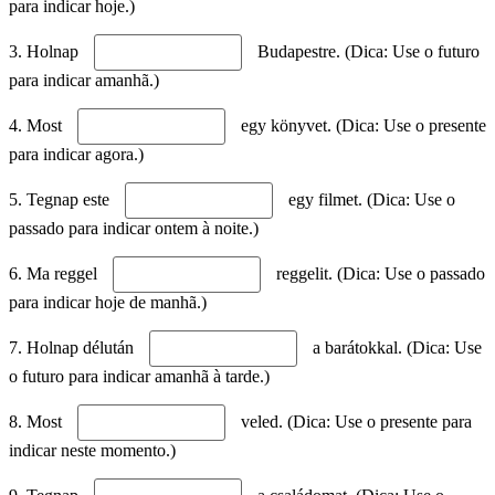
para indicar hoje.)
3. Holnap
Budapestre. (Dica: Use o futuro
para indicar amanhã.)
4. Most
egy könyvet. (Dica: Use o presente
para indicar agora.)
5. Tegnap este
egy filmet. (Dica: Use o
passado para indicar ontem à noite.)
6. Ma reggel
reggelit. (Dica: Use o passado
para indicar hoje de manhã.)
7. Holnap délután
a barátokkal. (Dica: Use
o futuro para indicar amanhã à tarde.)
8. Most
veled. (Dica: Use o presente para
indicar neste momento.)