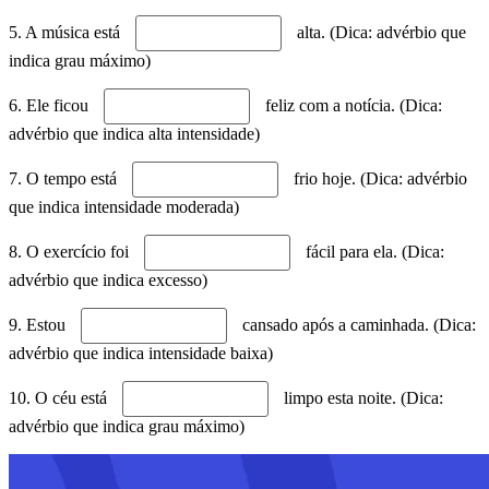
5. A música está
alta. (Dica: advérbio que
indica grau máximo)
6. Ele ficou
feliz com a notícia. (Dica:
advérbio que indica alta intensidade)
7. O tempo está
frio hoje. (Dica: advérbio
que indica intensidade moderada)
8. O exercício foi
fácil para ela. (Dica:
advérbio que indica excesso)
9. Estou
cansado após a caminhada. (Dica:
advérbio que indica intensidade baixa)
10. O céu está
limpo esta noite. (Dica:
advérbio que indica grau máximo)