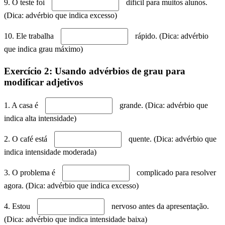
9. O teste foi
difícil para muitos alunos.
(Dica: advérbio que indica excesso)
10. Ele trabalha
rápido. (Dica: advérbio
que indica grau máximo)
Exercício 2: Usando advérbios de grau para
modificar adjetivos
1. A casa é
grande. (Dica: advérbio que
indica alta intensidade)
2. O café está
quente. (Dica: advérbio que
indica intensidade moderada)
3. O problema é
complicado para resolver
agora. (Dica: advérbio que indica excesso)
4. Estou
nervoso antes da apresentação.
(Dica: advérbio que indica intensidade baixa)