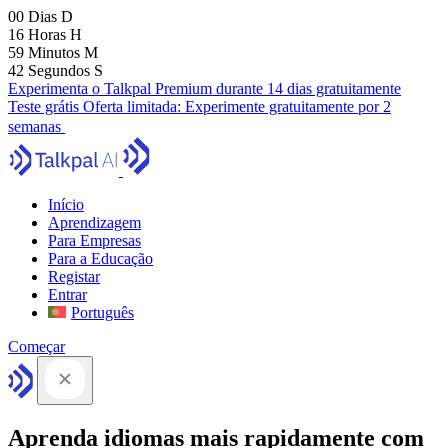
00
Dias
D
16
Horas
H
59
Minutos
M
41
Segundos
S
Experimenta o Talkpal Premium durante 14 dias gratuitamente
Teste grátis
Oferta limitada:
Experimente gratuitamente por 2
semanas
Início
Aprendizagem
Para Empresas
Para a Educação
Registar
Entrar
Português
Começar
Aprenda idiomas mais rapidamente com