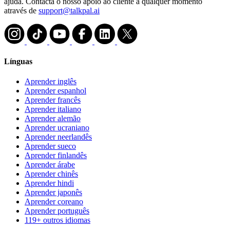
ajuda. Contacta o nosso apoio ao cliente a qualquer momento
através de
support@talkpal.ai
Línguas
Aprender inglês
Aprender espanhol
Aprender francês
Aprender italiano
Aprender alemão
Aprender ucraniano
Aprender neerlandês
Aprender sueco
Aprender finlandês
Aprender árabe
Aprender chinês
Aprender hindi
Aprender japonês
Aprender coreano
Aprender português
119+ outros idiomas