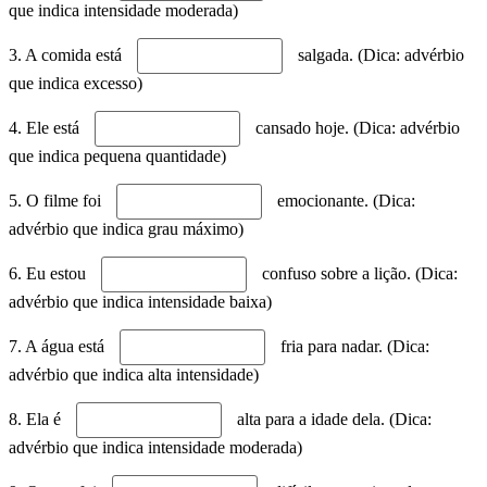
que indica intensidade moderada)
3. A comida está
salgada. (Dica: advérbio
que indica excesso)
4. Ele está
cansado hoje. (Dica: advérbio
que indica pequena quantidade)
5. O filme foi
emocionante. (Dica:
advérbio que indica grau máximo)
6. Eu estou
confuso sobre a lição. (Dica:
advérbio que indica intensidade baixa)
7. A água está
fria para nadar. (Dica:
advérbio que indica alta intensidade)
8. Ela é
alta para a idade dela. (Dica:
advérbio que indica intensidade moderada)