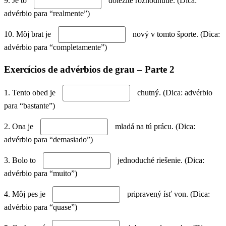
9. Je to
dôležité rozhodnutie. (Dica:
advérbio para “realmente”)
10. Môj brat je
nový v tomto športe. (Dica:
advérbio para “completamente”)
Exercícios de advérbios de grau – Parte 2
1. Tento obed je
chutný. (Dica: advérbio
para “bastante”)
2. Ona je
mladá na tú prácu. (Dica:
advérbio para “demasiado”)
3. Bolo to
jednoduché riešenie. (Dica:
advérbio para “muito”)
4. Môj pes je
pripravený ísť von. (Dica:
advérbio para “quase”)