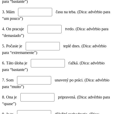
para “bastante”)
3. Mám
času na teba. (Dica: advérbio para
“um pouco”)
4. On pracuje
tvrdo. (Dica: advérbio para
“demasiado”)
5. Počasie je
teplé dnes. (Dica: advérbio
para “extremamente”)
6. Táto úloha je
ťažká. (Dica: advérbio
para “bastante”)
7. Som
unavený po práci. (Dica: advérbio
para “muito”)
8. Ona je
pripravená. (Dica: advérbio para
“quase”)