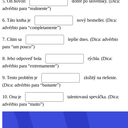
5. On hovorí
dobre po slovensky. (Dica:
advérbio para “realmente”)
6. Táto kniha je
nový bestseller. (Dica:
advérbio para “completamente”)
7. Cítim sa
lepšie dnes. (Dica: advérbio
para “um pouco”)
8. Jeho odpoveď bola
rýchla. (Dica:
advérbio para “extremamente”)
9. Tento problém je
zložitý na riešenie.
(Dica: advérbio para “bastante”)
10. Ona je
talentovaná speváčka. (Dica:
advérbio para “muito”)