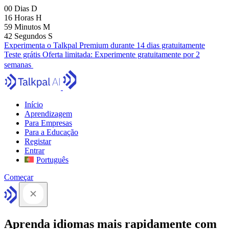
00
Dias
D
16
Horas
H
59
Minutos
M
41
Segundos
S
Experimenta o Talkpal Premium durante 14 dias gratuitamente
Teste grátis
Oferta limitada:
Experimente gratuitamente por 2
semanas
Início
Aprendizagem
Para Empresas
Para a Educação
Registar
Entrar
Português
Começar
Aprenda idiomas mais rapidamente com