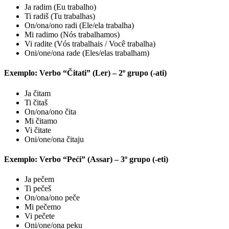
Ja radim (Eu trabalho)
Ti radiš (Tu trabalhas)
On/ona/ono radi (Ele/ela trabalha)
Mi radimo (Nós trabalhamos)
Vi radite (Vós trabalhais / Você trabalha)
Oni/one/ona rade (Eles/elas trabalham)
Exemplo: Verbo “Čitati” (Ler) – 2º grupo (-ati)
Ja čitam
Ti čitaš
On/ona/ono čita
Mi čitamo
Vi čitate
Oni/one/ona čitaju
Exemplo: Verbo “Peći” (Assar) – 3º grupo (-eti)
Ja pečem
Ti pečeš
On/ona/ono peče
Mi pečemo
Vi pečete
Oni/one/ona peku