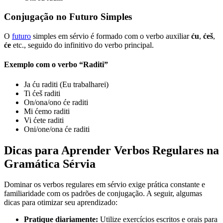
Conjugação no Futuro Simples
O
futuro
simples em sérvio é formado com o verbo auxiliar
ću
,
ćeš
,
će
etc., seguido do infinitivo do verbo principal.
Exemplo com o verbo “Raditi”
Ja ću raditi (Eu trabalharei)
Ti ćeš raditi
On/ona/ono će raditi
Mi ćemo raditi
Vi ćete raditi
Oni/one/ona će raditi
Dicas para Aprender Verbos Regulares na
Gramática Sérvia
Dominar os verbos regulares em sérvio exige prática constante e
familiaridade com os padrões de conjugação. A seguir, algumas
dicas para otimizar seu aprendizado:
Pratique diariamente:
Utilize exercícios escritos e orais para