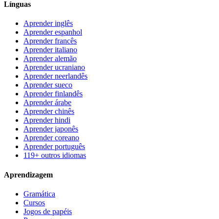
Línguas
Aprender inglês
Aprender espanhol
Aprender francês
Aprender italiano
Aprender alemão
Aprender ucraniano
Aprender neerlandês
Aprender sueco
Aprender finlandês
Aprender árabe
Aprender chinês
Aprender hindi
Aprender japonês
Aprender coreano
Aprender português
119+ outros idiomas
Aprendizagem
Gramática
Cursos
Jogos de papéis