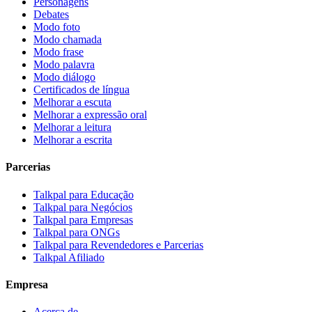
Personagens
Debates
Modo foto
Modo chamada
Modo frase
Modo palavra
Modo diálogo
Certificados de língua
Melhorar a escuta
Melhorar a expressão oral
Melhorar a leitura
Melhorar a escrita
Parcerias
Talkpal para Educação
Talkpal para Negócios
Talkpal para Empresas
Talkpal para ONGs
Talkpal para Revendedores e Parcerias
Talkpal Afiliado
Empresa
Acerca de