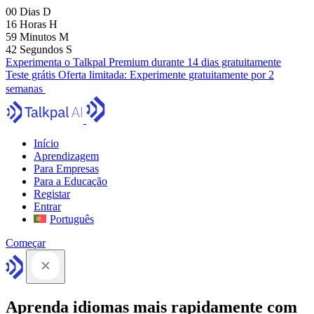
00
Dias
D
16
Horas
H
59
Minutos
M
41
Segundos
S
Experimenta o Talkpal Premium durante 14 dias gratuitamente
Teste grátis
Oferta limitada:
Experimente gratuitamente por 2
semanas
Início
Aprendizagem
Para Empresas
Para a Educação
Registar
Entrar
Português
Começar
Aprenda idiomas mais rapidamente com