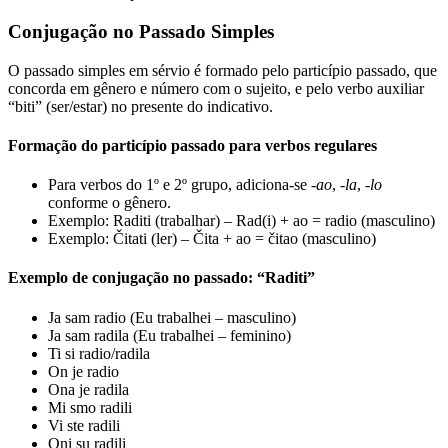
Conjugação no Passado Simples
O passado simples em sérvio é formado pelo particípio passado, que
concorda em gênero e número com o sujeito, e pelo verbo auxiliar
“biti” (ser/estar) no presente do indicativo.
Formação do particípio passado para verbos regulares
Para verbos do 1º e 2º grupo, adiciona-se
-ao
,
-la
,
-lo
conforme o gênero.
Exemplo: Raditi (trabalhar) – Rad(i) + ao = radio (masculino)
Exemplo: Čitati (ler) – Čita + ao = čitao (masculino)
Exemplo de conjugação no passado: “Raditi”
Ja sam radio (Eu trabalhei – masculino)
Ja sam radila (Eu trabalhei – feminino)
Ti si radio/radila
On je radio
Ona je radila
Mi smo radili
Vi ste radili
Oni su radili