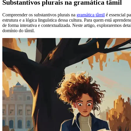
Substantivos plurais na gramática tâmil
Compreender os substantivos plurais na
gramática tâmil
é essencial pa
estrutura e a lógica linguística dessa cultura. Para quem está aprende
de forma interativa e contextualizada. Neste artigo, exploraremos det
domínio do tâmil.