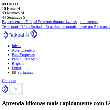
00
Dias
D
16
Horas
H
59
Minutos
M
43
Segundos
S
Experimenta o Talkpal Premium durante 14 dias gratuitamente
Teste grátis
Oferta limitada:
Experimente gratuitamente por 2 semanas
Início
Aprendizagem
Para Empresas
Para a Educação
Registar
Entrar
Português
Começar
Aprenda idiomas mais rapidamente com I