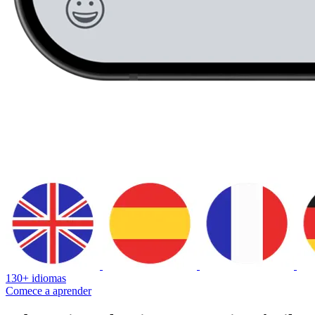
130+ idiomas
Comece a aprender