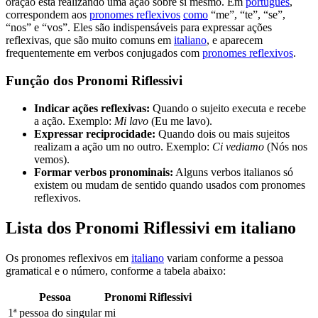
oração está realizando uma ação sobre si mesmo. Em
português
,
correspondem aos
pronomes reflexivos
como
“me”, “te”, “se”,
“nos” e “vos”. Eles são indispensáveis para expressar ações
reflexivas, que são muito comuns em
italiano
, e aparecem
frequentemente em verbos conjugados com
pronomes reflexivos
.
Função dos Pronomi Riflessivi
Indicar ações reflexivas:
Quando o sujeito executa e recebe
a ação. Exemplo:
Mi lavo
(Eu me lavo).
Expressar reciprocidade:
Quando dois ou mais sujeitos
realizam a ação um no outro. Exemplo:
Ci vediamo
(Nós nos
vemos).
Formar verbos pronominais:
Alguns verbos italianos só
existem ou mudam de sentido quando usados com pronomes
reflexivos.
Lista dos Pronomi Riflessivi em italiano
Os pronomes reflexivos em
italiano
variam conforme a pessoa
gramatical e o número, conforme a tabela abaixo:
Pessoa
Pronomi Riflessivi
1ª pessoa do singular
mi