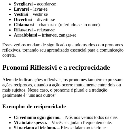
Svegliarsi
– acordar-se
Lavarsi
– lavar-se
Vestirsi
– vestir-se
Divertirsi
– divertir-se
Chiamarsi
– chamar-se (referindo-se ao nome)
Rilassarsi
– relaxar-se
Arrabbiarsi
– irritar-se, zangar-se
Esses verbos mudam de significado quando usados com pronomes
reflexivos, tornando seu aprendizado essencial para a comunicação
correta.
Pronomi Riflessivi e a reciprocidade
Além de indicar ações reflexivas, os pronomes também expressam
ações recíprocas, quando a ação ocorre mutuamente entre dois ou
mais sujeitos. Nesse caso, o pronome é plural e a tradução
geralmente é “uns aos outros”.
Exemplos de reciprocidade
Ci vediamo ogni giorno.
– Nós nos vemos todos os dias.
Vi aiutate spesso.
– Vocês se ajudam frequentemente.
Si parlano al telefono.
– Eles se falam ao telefone.