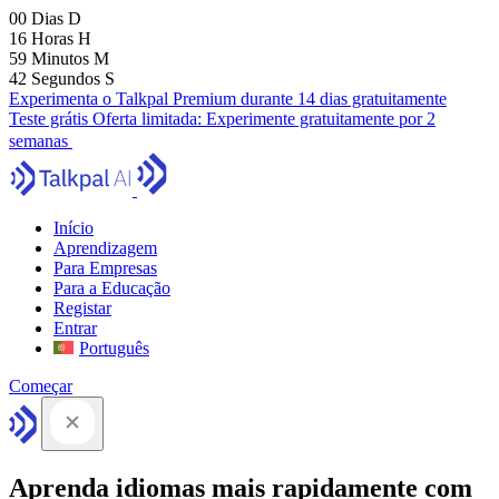
00
Dias
D
16
Horas
H
59
Minutos
M
41
Segundos
S
Experimenta o Talkpal Premium durante 14 dias gratuitamente
Teste grátis
Oferta limitada:
Experimente gratuitamente por 2
semanas
Início
Aprendizagem
Para Empresas
Para a Educação
Registar
Entrar
Português
Começar
Aprenda idiomas mais rapidamente com