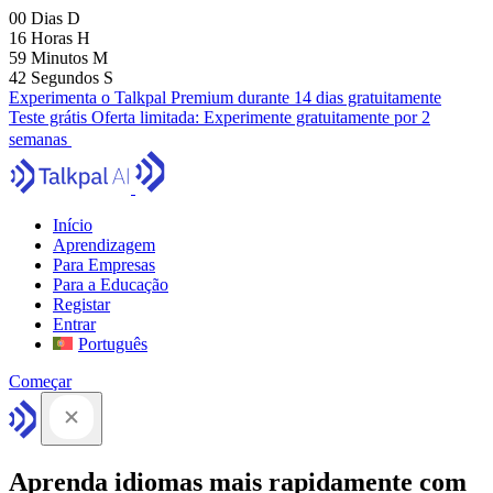
00
Dias
D
16
Horas
H
59
Minutos
M
41
Segundos
S
Experimenta o Talkpal Premium durante 14 dias gratuitamente
Teste grátis
Oferta limitada:
Experimente gratuitamente por 2
semanas
Início
Aprendizagem
Para Empresas
Para a Educação
Registar
Entrar
Português
Começar
Aprenda idiomas mais rapidamente com