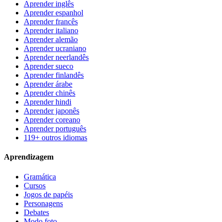
Aprender inglês
Aprender espanhol
Aprender francês
Aprender italiano
Aprender alemão
Aprender ucraniano
Aprender neerlandês
Aprender sueco
Aprender finlandês
Aprender árabe
Aprender chinês
Aprender hindi
Aprender japonês
Aprender coreano
Aprender português
119+ outros idiomas
Aprendizagem
Gramática
Cursos
Jogos de papéis
Personagens
Debates
Modo foto