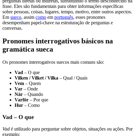
perguntas diretas ou indiretas, substituindo o termo desconhecido na
frase. Eles são fundamentais para obter informações específicas
sobre pessoas, coisas, lugares, tempo, motivo, entre outros aspectos.
Em
sueco
, assim
como
em
português
, esses pronomes
desempenham papel-chave na estruturação de perguntas e
conversas.
Pronomes interrogativos básicos na
gramática sueca
Os pronomes interrogativos suecos mais comuns são:
Vad
– O que
Vilken / Vilket / Vilka
– Qual / Quais
Vem
– Quem
Var
– Onde
När
– Quando
Varför
– Por que
Hur
– Como
Vad – O que
Vad
é utilizado para perguntar sobre objetos, situações ou ações. Por
exemplo: