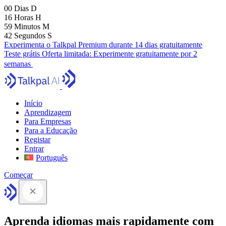
00
Dias
D
16
Horas
H
59
Minutos
M
41
Segundos
S
Experimenta o Talkpal Premium durante 14 dias gratuitamente
Teste grátis
Oferta limitada:
Experimente gratuitamente por 2
semanas
Início
Aprendizagem
Para Empresas
Para a Educação
Registar
Entrar
Português
Começar
Aprenda idiomas mais rapidamente com