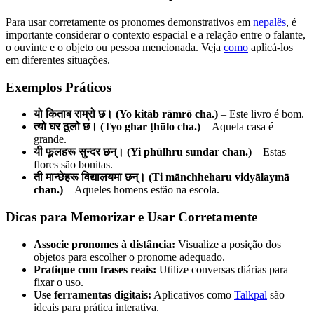
Para usar corretamente os pronomes demonstrativos em
nepalês
, é
importante considerar o contexto espacial e a relação entre o falante,
o ouvinte e o objeto ou pessoa mencionada. Veja
como
aplicá-los
em diferentes situações.
Exemplos Práticos
यो किताब राम्रो छ। (Yo kitāb rāmrō cha.)
– Este livro é bom.
त्यो घर ठूलो छ। (Tyo ghar ṭhūlo cha.)
– Aquela casa é
grande.
यी फूलहरू सुन्दर छन्। (Yi phūlhru sundar chan.)
– Estas
flores são bonitas.
ती मान्छेहरू विद्यालयमा छन्। (Ti mānchheharu vidyālaymā
chan.)
– Aqueles homens estão na escola.
Dicas para Memorizar e Usar Corretamente
Associe pronomes à distância:
Visualize a posição dos
objetos para escolher o pronome adequado.
Pratique com frases reais:
Utilize conversas diárias para
fixar o uso.
Use ferramentas digitais:
Aplicativos como
Talkpal
são
ideais para prática interativa.