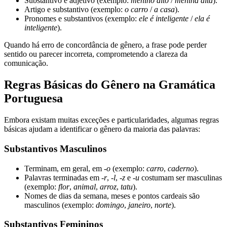
Substantivo e adjetivo (exemplo:
menino alto
/
menina alta
).
Artigo e substantivo (exemplo:
o carro
/
a casa
).
Pronomes e substantivos (exemplo:
ele é inteligente
/
ela é
inteligente
).
Quando há erro de concordância de gênero, a frase pode perder
sentido ou parecer incorreta, comprometendo a clareza da
comunicação.
Regras Básicas do Gênero na Gramática
Portuguesa
Embora existam muitas exceções e particularidades, algumas regras
básicas ajudam a identificar o gênero da maioria das palavras:
Substantivos Masculinos
Terminam, em geral, em
-o
(exemplo:
carro
,
caderno
).
Palavras terminadas em
-r
,
-l
,
-z
e
-u
costumam ser masculinas
(exemplo:
flor
,
animal
,
arroz
,
tatu
).
Nomes de dias da semana, meses e pontos cardeais são
masculinos (exemplo:
domingo
,
janeiro
,
norte
).
Substantivos Femininos