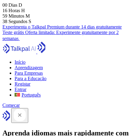
00
Dias
D
16
Horas
H
59
Minutos
M
37
Segundos
S
Experimenta o Talkpal Premium durante 14 dias gratuitamente
Teste grátis
Oferta limitada:
Experimente gratuitamente por 2
semanas
Início
Aprendizagem
Para Empresas
Para a Educação
Registar
Entrar
Português
Começar
Aprenda idiomas mais rapidamente com