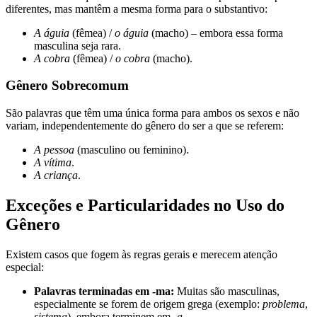
diferentes, mas mantêm a mesma forma para o substantivo:
A águia
(fêmea) /
o águia
(macho) – embora essa forma
masculina seja rara.
A cobra
(fêmea) /
o cobra
(macho).
Gênero Sobrecomum
São palavras que têm uma única forma para ambos os sexos e não
variam, independentemente do gênero do ser a que se referem:
A pessoa
(masculino ou feminino).
A vítima
.
A criança
.
Exceções e Particularidades no Uso do
Gênero
Existem casos que fogem às regras gerais e merecem atenção
especial:
Palavras terminadas em -ma:
Muitas são masculinas,
especialmente se forem de origem grega (exemplo:
problema
,
sistema
), embora terminem em
-a
.