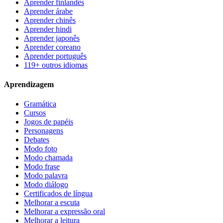
Aprender finlandês
Aprender árabe
Aprender chinês
Aprender hindi
Aprender japonês
Aprender coreano
Aprender português
119+ outros idiomas
Aprendizagem
Gramática
Cursos
Jogos de papéis
Personagens
Debates
Modo foto
Modo chamada
Modo frase
Modo palavra
Modo diálogo
Certificados de língua
Melhorar a escuta
Melhorar a expressão oral
Melhorar a leitura