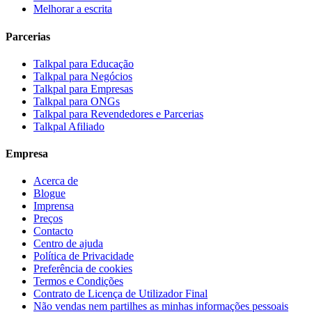
Melhorar a escrita
Parcerias
Talkpal para Educação
Talkpal para Negócios
Talkpal para Empresas
Talkpal para ONGs
Talkpal para Revendedores e Parcerias
Talkpal Afiliado
Empresa
Acerca de
Blogue
Imprensa
Preços
Contacto
Centro de ajuda
Política de Privacidade
Preferência de cookies
Termos e Condições
Contrato de Licença de Utilizador Final
Não vendas nem partilhes as minhas informações pessoais