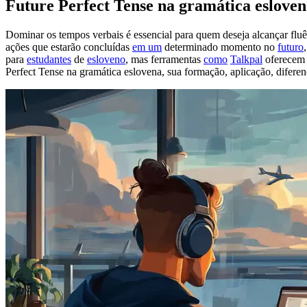
Future Perfect Tense na gramática eslove
Dominar os tempos verbais é essencial para quem deseja alcançar flu
ações que estarão concluídas
em um
determinado momento no
futuro
para
estudantes
de
esloveno
, mas ferramentas
como
Talkpal
oferecem m
Perfect Tense na gramática eslovena, sua formação, aplicação, difere