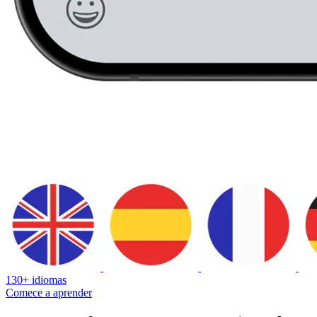
130+ idiomas
Comece a aprender