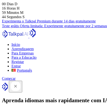
00
Dias
D
16
Horas
H
59
Minutos
M
43
Segundos
S
Experimenta o Talkpal Premium durante 14 dias gratuitamente
Teste grátis
Oferta limitada:
Experimente gratuitamente por 2 semanas
Início
Aprendizagem
Para Empresas
Para a Educação
Registar
Entrar
Português
Começar
Aprenda idiomas mais rapidamente com I