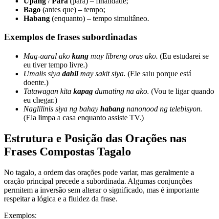
Upang
/
Para
(para) – finalidade;
Bago
(antes que) – tempo;
Habang
(enquanto) – tempo simultâneo.
Exemplos de frases subordinadas
Mag-aaral ako
kung
may libreng oras ako.
(Eu estudarei se
eu tiver tempo livre.)
Umalis siya
dahil
may sakit siya.
(Ele saiu porque está
doente.)
Tatawagan kita
kapag
dumating na ako.
(Vou te ligar quando
eu chegar.)
Naglilinis siya ng bahay
habang
nanonood ng telebisyon.
(Ela limpa a casa enquanto assiste TV.)
Estrutura e Posição das Orações nas
Frases Compostas Tagalo
No tagalo, a ordem das orações pode variar, mas geralmente a
oração principal precede a subordinada. Algumas conjunções
permitem a inversão sem alterar o significado, mas é importante
respeitar a lógica e a fluidez da frase.
Exemplos: