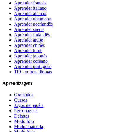
Aprender francês
Aprender italiano
Aprender alemão
Aprender ucraniano
Aprender neerlandês
Aprender sueco
Aprender finlandês
Aprender árabe
Aprender chinês
Aprender hindi
Aprender japonês
Aprender coreano
Aprender português
119+ outros idiomas
Aprendizagem
Gramática
Cursos
Jogos de papéis
Personagens
Debates
Modo foto
Modo chamada
Modo frase