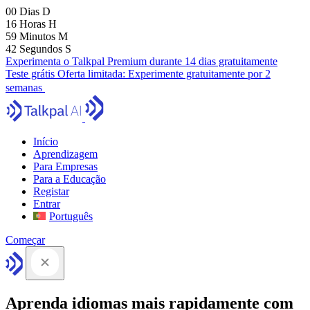
00
Dias
D
16
Horas
H
59
Minutos
M
41
Segundos
S
Experimenta o Talkpal Premium durante 14 dias gratuitamente
Teste grátis
Oferta limitada:
Experimente gratuitamente por 2
semanas
Início
Aprendizagem
Para Empresas
Para a Educação
Registar
Entrar
Português
Começar
Aprenda idiomas mais rapidamente com