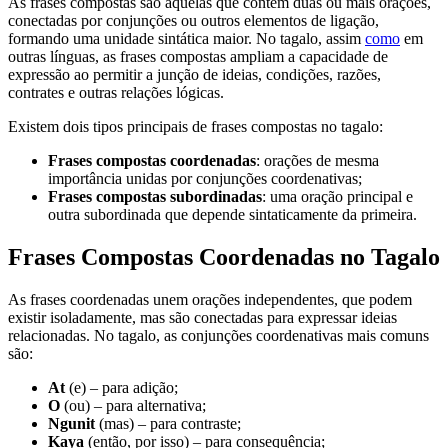
As frases compostas são aquelas que contêm duas ou mais orações,
conectadas por conjunções ou outros elementos de ligação,
formando uma unidade sintática maior. No tagalo, assim
como
em
outras línguas, as frases compostas ampliam a capacidade de
expressão ao permitir a junção de ideias, condições, razões,
contrates e outras relações lógicas.
Existem dois tipos principais de frases compostas no tagalo:
Frases compostas coordenadas
: orações de mesma
importância unidas por conjunções coordenativas;
Frases compostas subordinadas
: uma oração principal e
outra subordinada que depende sintaticamente da primeira.
Frases Compostas Coordenadas no Tagalo
As frases coordenadas unem orações independentes, que podem
existir isoladamente, mas são conectadas para expressar ideias
relacionadas. No tagalo, as conjunções coordenativas mais comuns
são:
At
(e) – para adição;
O
(ou) – para alternativa;
Ngunit
(mas) – para contraste;
Kaya
(então, por isso) – para consequência;