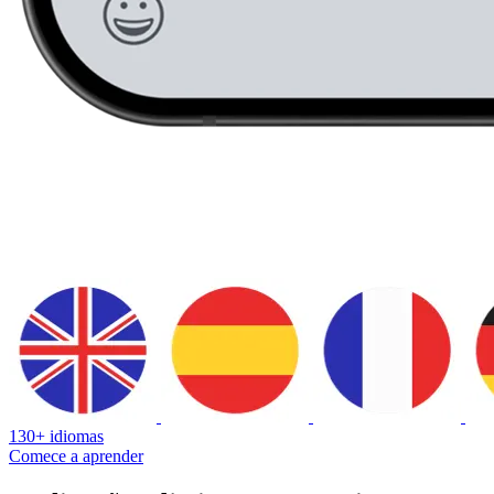
130+ idiomas
Comece a aprender