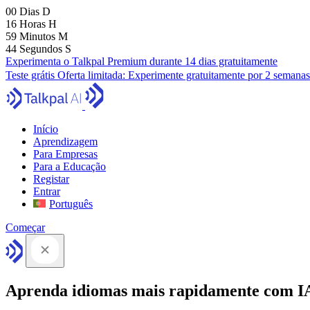
00
Dias
D
16
Horas
H
59
Minutos
M
43
Segundos
S
Experimenta o Talkpal Premium durante 14 dias gratuitamente
Teste grátis
Oferta limitada:
Experimente gratuitamente por 2 semanas
Início
Aprendizagem
Para Empresas
Para a Educação
Registar
Entrar
Português
Começar
Aprenda idiomas mais rapidamente com I