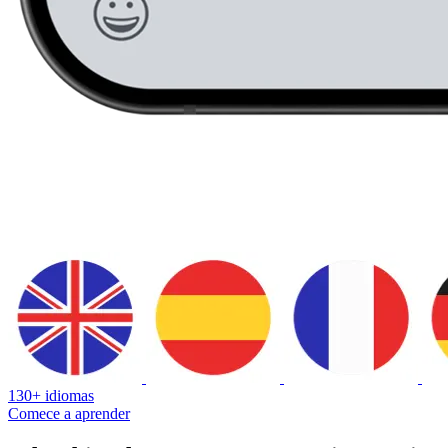
130+ idiomas
Comece a aprender