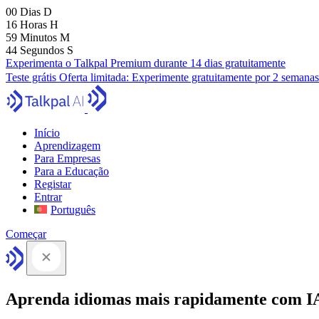
00
Dias
D
16
Horas
H
59
Minutos
M
43
Segundos
S
Experimenta o Talkpal Premium durante 14 dias gratuitamente
Teste grátis
Oferta limitada:
Experimente gratuitamente por 2 semanas
Início
Aprendizagem
Para Empresas
Para a Educação
Registar
Entrar
Português
Começar
Aprenda idiomas mais rapidamente com I