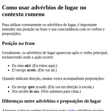
Como usar advérbios de lugar no
contexto romeno
Para utilizar corretamente os advérbios de lugar, é importante
entender sua posição na frase e sua concordância com os verbos e
preposições.
Posição na frase
Geralmente, os advérbios de lugar aparecem após o verbo principal,
esclarecendo onde a ação ocorre:
Eu stau
aici
.
(Eu estou aqui.)
El merge
acolo
.
(Ele vai ali.)
Quando indicam direção, muitas vezes acompanham preposições:
Ea merge
spre
școală.
(Ela vai em direção à escola.)
Noi urcăm
în sus
.
(Nós subimos para cima.)
Diferenças entre advérbios e preposições de lugar
Algumas palavras podem funcionar tanto
como
advérbios quanto