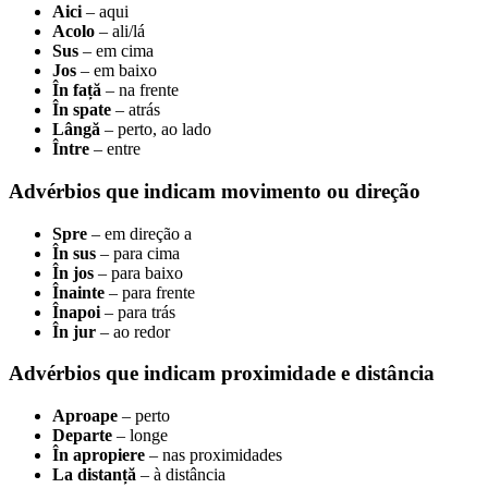
Aici
– aqui
Acolo
– ali/lá
Sus
– em cima
Jos
– em baixo
În față
– na frente
În spate
– atrás
Lângă
– perto, ao lado
Între
– entre
Advérbios que indicam movimento ou direção
Spre
– em direção a
În sus
– para cima
În jos
– para baixo
Înainte
– para frente
Înapoi
– para trás
În jur
– ao redor
Advérbios que indicam proximidade e distância
Aproape
– perto
Departe
– longe
În apropiere
– nas proximidades
La distanță
– à distância