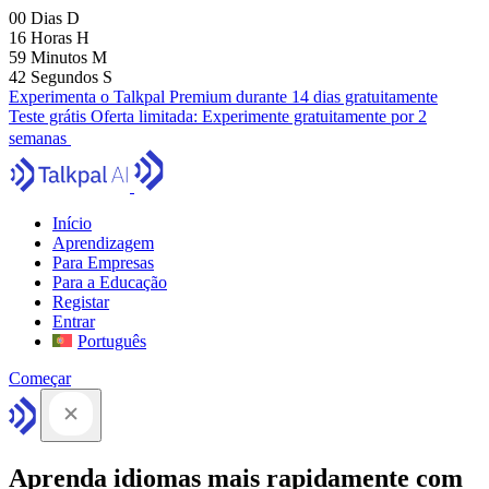
00
Dias
D
16
Horas
H
59
Minutos
M
41
Segundos
S
Experimenta o Talkpal Premium durante 14 dias gratuitamente
Teste grátis
Oferta limitada:
Experimente gratuitamente por 2
semanas
Início
Aprendizagem
Para Empresas
Para a Educação
Registar
Entrar
Português
Começar
Aprenda idiomas mais rapidamente com