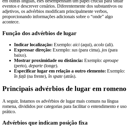
em outras línguas, eles desempenham um papel crucial para situar
eventos e descrever cenários. Diferentemente dos substantivos ou
adjetivos, os advérbios modificam principalmente verbos,
proporcionando informações adicionais sobre o “onde” algo
acontece.
Função dos advérbios de lugar
Indicar localização:
Exemplo:
aici
(aqui),
acolo
(ali).
Expressar direção:
Exemplo:
sus
(para cima),
jos
(para
baixo).
Mostrar proximidade ou distância:
Exemplo:
aproape
(perto),
departe
(longe).
Especificar lugar em relação a outro elemento:
Exemplo:
în față
(na frente),
în spate
(atrás).
Principais advérbios de lugar em romeno
A seguir, listamos os advérbios de lugar mais comuns na língua
romena, divididos por categorias para facilitar o entendimento e uso
prático.
Advérbios que indicam posição fixa