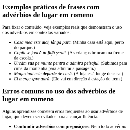
Exemplos práticos de frases com
advérbios de lugar em romeno
Para fixar o conteúdo, veja exemplos reais que demonstram o uso
dos advérbios em contextos variados:
Casa mea este
aici
, lângă parc.
(Minha casa está aqui, perto
do parque.)
Copiii se joacă
în față
școlii.
(As crianças brincam na frente
da escola.)
Urcăm
sus
pe munte pentru a admira peisajul.
(Subimos para
cima da montanha para admirar a paisagem.)
Magazinul este
departe
de casă.
(A loja está longe de casa.)
El merge
spre
gară.
(Ele vai em direção à estação de trem.)
Erros comuns no uso dos advérbios de
lugar em romeno
Alguns aprendizes cometem erros frequentes ao usar advérbios de
lugar, que devem ser evitados para alcançar fluência:
Confundir advérbios com preposições:
Nem todo advérbio