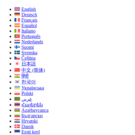
English
Deutsch
Français
Español
Italiano
Português
Nederlands
Suomi
Svenska
Čeština
日本語
中文 (简体)
हिंदी
한국어
Українська
Polski
عربي
Հայերեն
Azərbaycanca
Български
Hrvatski
Dansk
Eesti keel