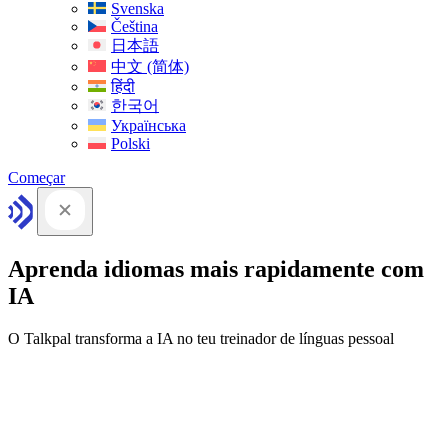
Svenska
Čeština
日本語
中文 (简体)
हिंदी
한국어
Українська
Polski
Começar
Aprenda idiomas mais rapidamente com
IA
O Talkpal transforma a IA no teu treinador de línguas pessoal