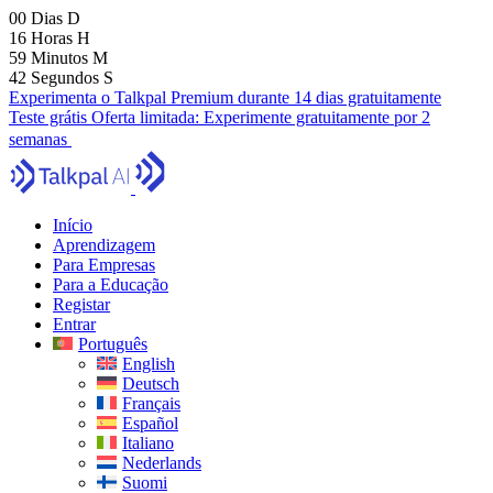
00
Dias
D
16
Horas
H
59
Minutos
M
41
Segundos
S
Experimenta o Talkpal Premium durante 14 dias gratuitamente
Teste grátis
Oferta limitada:
Experimente gratuitamente por 2
semanas
Início
Aprendizagem
Para Empresas
Para a Educação
Registar
Entrar
Português
English
Deutsch
Français
Español
Italiano
Nederlands
Suomi