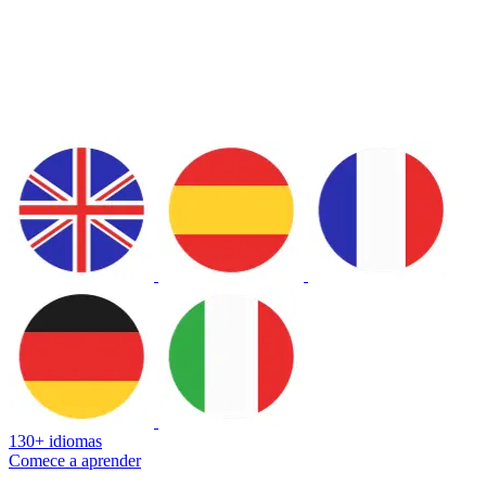
130+ idiomas
Comece a aprender