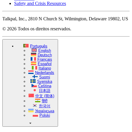
Safety and Crisis Resources
Talkpal, Inc., 2810 N Church St, Wilmington, Delaware 19802, US
© 2026 Todos os direitos reservados.
Português
English
Deutsch
Français
Español
Italiano
Nederlands
Suomi
Svenska
Čeština
日本語
中文 (简体)
हिंदी
한국어
Українська
Polski