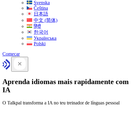
Svenska
Čeština
日本語
中文 (简体)
हिंदी
한국어
Українська
Polski
Começar
Aprenda idiomas mais rapidamente com
IA
O Talkpal transforma a IA no teu treinador de línguas pessoal