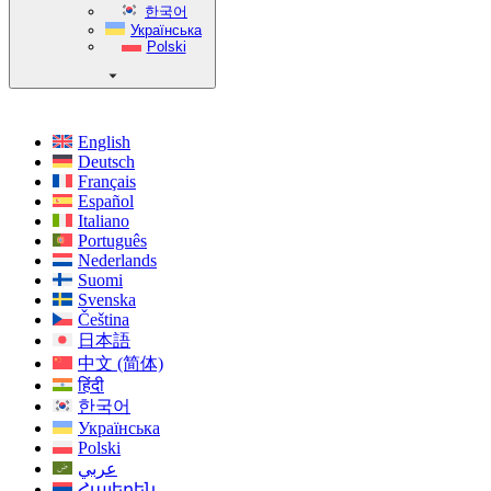
한국어
Українська
Polski
English
Deutsch
Français
Español
Italiano
Português
Nederlands
Suomi
Svenska
Čeština
日本語
中文 (简体)
हिंदी
한국어
Українська
Polski
عربي
Հայերեն