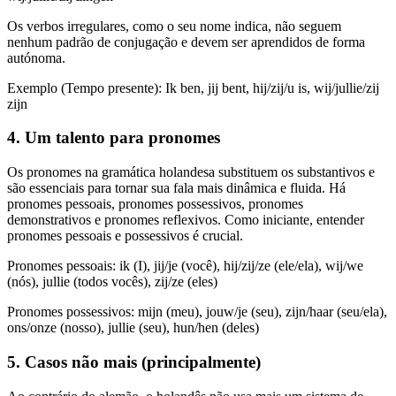
Os verbos irregulares, como o seu nome indica, não seguem
nenhum padrão de conjugação e devem ser aprendidos de forma
autónoma.
Exemplo (Tempo presente): Ik ben, jij bent, hij/zij/u is, wij/jullie/zij
zijn
4. Um talento para pronomes
Os pronomes na gramática holandesa substituem os substantivos e
são essenciais para tornar sua fala mais dinâmica e fluida. Há
pronomes pessoais, pronomes possessivos, pronomes
demonstrativos e pronomes reflexivos. Como iniciante, entender
pronomes pessoais e possessivos é crucial.
Pronomes pessoais: ik (I), jij/je (você), hij/zij/ze (ele/ela), wij/we
(nós), jullie (todos vocês), zij/ze (eles)
Pronomes possessivos: mijn (meu), jouw/je (seu), zijn/haar (seu/ela),
ons/onze (nosso), jullie (seu), hun/hen (deles)
5. Casos não mais (principalmente)