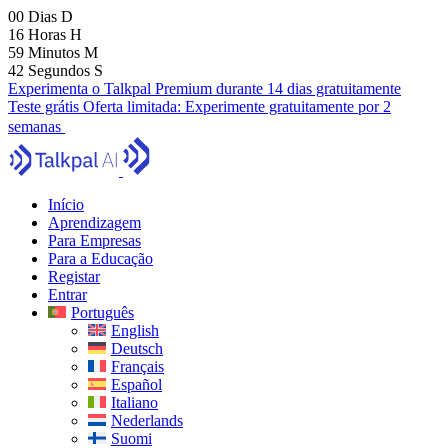
00
Dias
D
16
Horas
H
59
Minutos
M
41
Segundos
S
Experimenta o Talkpal Premium durante 14 dias gratuitamente
Teste grátis
Oferta limitada:
Experimente gratuitamente por 2
semanas
Início
Aprendizagem
Para Empresas
Para a Educação
Registar
Entrar
Português
English
Deutsch
Français
Español
Italiano
Nederlands
Suomi