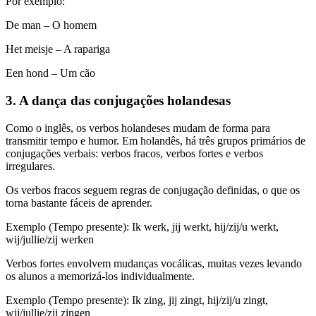
Por exemplo:
De man – O homem
Het meisje – A rapariga
Een hond – Um cão
3. A dança das conjugações holandesas
Como o inglês, os verbos holandeses mudam de forma para
transmitir tempo e humor. Em holandês, há três grupos primários de
conjugações verbais: verbos fracos, verbos fortes e verbos
irregulares.
Os verbos fracos seguem regras de conjugação definidas, o que os
torna bastante fáceis de aprender.
Exemplo (Tempo presente): Ik werk, jij werkt, hij/zij/u werkt,
wij/jullie/zij werken
Verbos fortes envolvem mudanças vocálicas, muitas vezes levando
os alunos a memorizá-los individualmente.
Exemplo (Tempo presente): Ik zing, jij zingt, hij/zij/u zingt,
wij/jullie/zij zingen