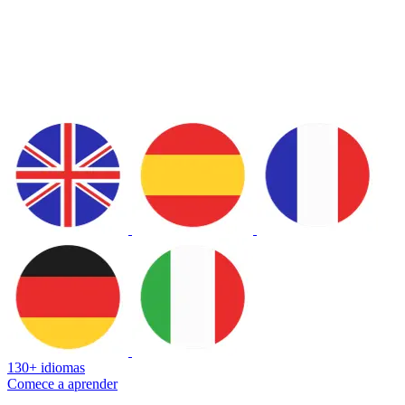
130+ idiomas
Comece a aprender