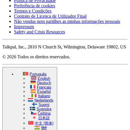
Política de Privacidade
Preferência de cookies
Termos e Condições
Contrato de Licença de Utilizador Final
Não vendas nem partilhes as minhas informações pessoais
Impressum
Safety and Crisis Resources
Talkpal, Inc., 2810 N Church St, Wilmington, Delaware 19802, US
© 2026 Todos os direitos reservados.
Português
English
Deutsch
Français
Español
Italiano
Nederlands
Suomi
Svenska
Čeština
日本語
中文 (简体)
हिंदी