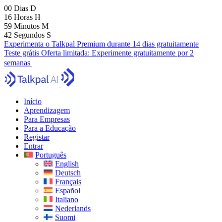
00
Dias
D
16
Horas
H
59
Minutos
M
40
Segundos
S
Experimenta o Talkpal Premium durante 14 dias gratuitamente
Teste grátis
Oferta limitada:
Experimente gratuitamente por 2
semanas
Início
Aprendizagem
Para Empresas
Para a Educação
Registar
Entrar
Português
English
Deutsch
Français
Español
Italiano
Nederlands
Suomi