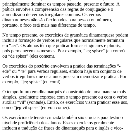
principalmente dominar os tempos passado, presente e futuro. A
prática envolve a compreensão das regras de conjugação e o
aprendizado de verbos irregulares comuns. Os verbos
dinamarqueses não são flexionados para pessoa ou número,
portanto, o foco está mais nas diferenças de tempo.
No tempo presente, os exercícios de gramática dinamarquesa podem
incluir a formação de verbos regulares que normalmente terminam
em “-er”. Os alunos têm que praticar formas singulares e plurais,
pois permanecem as mesmas. Por exemplo, “jeg spiser” (eu como)
ou “de spiser” (eles comem).
Os exercícios do pretérito envolvem a prática das terminações “-
ede” ou “-te” para verbos regulares, embora haja um conjunto de
verbos irregulares que os alunos precisam memorizar e praticar. Por
exemplo, “jeg spiste” (eu comi).
O tempo futuro em dinamarquês é construído de uma maneira mais
simples, geralmente expressa com o tempo presente ou com o verbo
auxiliar “vil” (vontade). Então, os exercícios visam praticar esse uso,
como “jeg vil spise” (eu vou comer).
Os exercícios de tensão cruzada também são cruciais para testar o
nível de proficiência dos alunos. Esses exercícios geralmente
incluem a tradução de frases do dinamarquês para o inglês e vice-