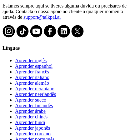
Estamos sempre aqui se tiveres alguma dúvida ou precisares de
ajuda. Contacta o nosso apoio ao cliente a qualquer momento
através de
support@talkpal.ai
Línguas
Aprender inglês
Aprender espanhol
Aprender francês
Aprender italiano
Aprender alemão
Aprender ucraniano
Aprender neerlandês
Aprender sueco
Aprender finlandês
Aprender árabe
Aprender chinês
Aprender hindi
Aprender japonês
Aprender coreano
Aprender português