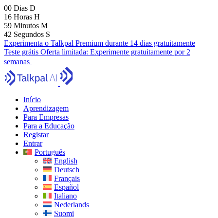
00
Dias
D
16
Horas
H
59
Minutos
M
40
Segundos
S
Experimenta o Talkpal Premium durante 14 dias gratuitamente
Teste grátis
Oferta limitada:
Experimente gratuitamente por 2
semanas
Início
Aprendizagem
Para Empresas
Para a Educação
Registar
Entrar
Português
English
Deutsch
Français
Español
Italiano
Nederlands
Suomi