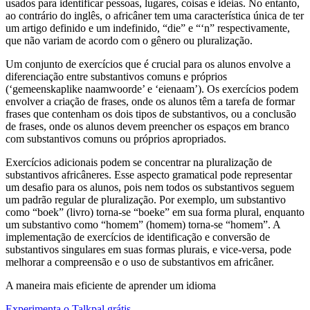
usados para identificar pessoas, lugares, coisas e ideias. No entanto,
ao contrário do inglês, o africâner tem uma característica única de ter
um artigo definido e um indefinido, “die” e “‘n” respectivamente,
que não variam de acordo com o gênero ou pluralização.
Um conjunto de exercícios que é crucial para os alunos envolve a
diferenciação entre substantivos comuns e próprios
(‘gemeenskaplike naamwoorde’ e ‘eienaam’). Os exercícios podem
envolver a criação de frases, onde os alunos têm a tarefa de formar
frases que contenham os dois tipos de substantivos, ou a conclusão
de frases, onde os alunos devem preencher os espaços em branco
com substantivos comuns ou próprios apropriados.
Exercícios adicionais podem se concentrar na pluralização de
substantivos africâneres. Esse aspecto gramatical pode representar
um desafio para os alunos, pois nem todos os substantivos seguem
um padrão regular de pluralização. Por exemplo, um substantivo
como “boek” (livro) torna-se “boeke” em sua forma plural, enquanto
um substantivo como “homem” (homem) torna-se “homem”. A
implementação de exercícios de identificação e conversão de
substantivos singulares em suas formas plurais, e vice-versa, pode
melhorar a compreensão e o uso de substantivos em africâner.
A maneira mais eficiente de aprender um idioma
Experimenta o Talkpal grátis