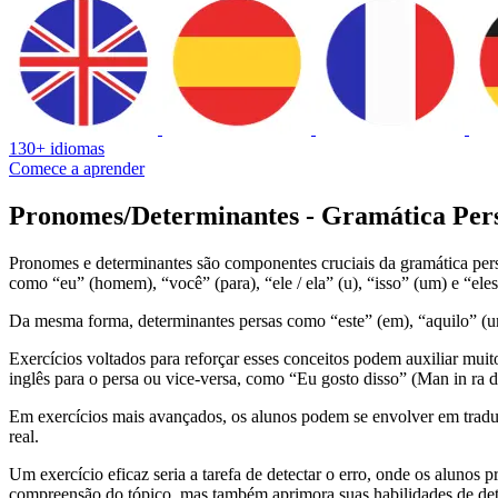
130+ idiomas
Comece a aprender
Pronomes/Determinantes - Gramática Per
Pronomes e determinantes são componentes cruciais da gramática pers
como “eu” (homem), “você” (para), “ele / ela” (u), “isso” (um) e “e
Da mesma forma, determinantes persas como “este” (em), “aquilo” (um) e
Exercícios voltados para reforçar esses conceitos podem auxiliar mui
inglês para o persa ou vice-versa, como “Eu gosto disso” (Man in ra 
Em exercícios mais avançados, os alunos podem se envolver em traduç
real.
Um exercício eficaz seria a tarefa de detectar o erro, onde os alunos
compreensão do tópico, mas também aprimora suas habilidades de det