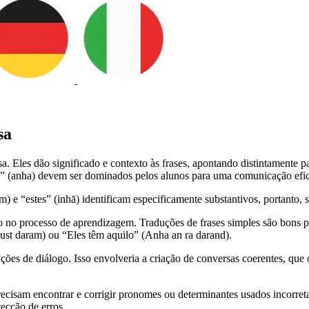
sa
a. Eles dão significado e contexto às frases, apontando distintamente
les” (anha) devem ser dominados pelos alunos para uma comunicação efi
 “estes” (inhā) identificam especificamente substantivos, portanto, são 
to no processo de aprendizagem. Traduções de frases simples são bons p
dust daram) ou “Eles têm aquilo” (Anha an ra darand).
ões de diálogo. Isso envolveria a criação de conversas coerentes, qu
 precisam encontrar e corrigir pronomes ou determinantes usados incorr
ecção de erros.