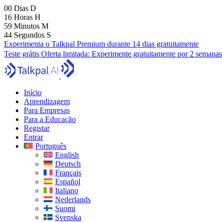
00
Dias
D
16
Horas
H
59
Minutos
M
43
Segundos
S
Experimenta o Talkpal Premium durante 14 dias gratuitamente
Teste grátis
Oferta limitada:
Experimente gratuitamente por 2 semanas
Início
Aprendizagem
Para Empresas
Para a Educação
Registar
Entrar
Português
English
Deutsch
Français
Español
Italiano
Nederlands
Suomi
Svenska