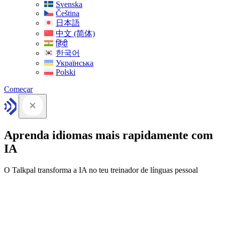
Svenska
Čeština
日本語
中文 (简体)
हिंदी
한국어
Українська
Polski
Começar
Aprenda idiomas mais rapidamente com
IA
O Talkpal transforma a IA no teu treinador de línguas pessoal