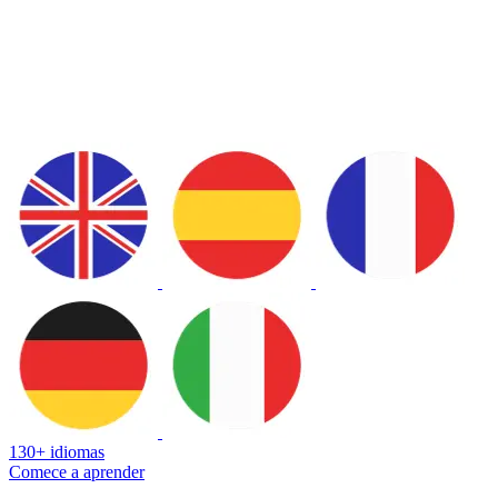
130+ idiomas
Comece a aprender