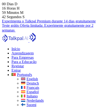
00
Dias
D
16
Horas
H
59
Minutos
M
40
Segundos
S
Experimenta o Talkpal Premium durante 14 dias gratuitamente
Teste grátis
Oferta limitada:
Experimente gratuitamente por 2
semanas
Início
Aprendizagem
Para Empresas
Para a Educação
Registar
Entrar
Português
English
Deutsch
Français
Español
Italiano
Nederlands
Suomi