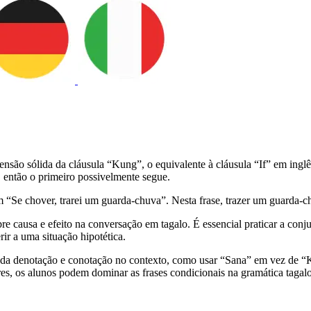
são sólida da cláusula “Kung”, o equivalente à cláusula “If” em inglê
 então o primeiro possivelmente segue.
“Se chover, trarei um guarda-chuva”. Nesta frase, trazer um guarda-c
bre causa e efeito na conversação em tagalo. É essencial praticar a conj
ir a uma situação hipotética.
da denotação e conotação no contexto, como usar “Sana” em vez de “K
res, os alunos podem dominar as frases condicionais na gramática tagalo