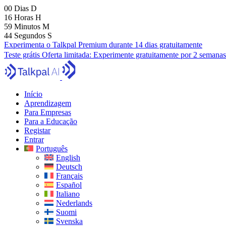
00
Dias
D
16
Horas
H
59
Minutos
M
43
Segundos
S
Experimenta o Talkpal Premium durante 14 dias gratuitamente
Teste grátis
Oferta limitada:
Experimente gratuitamente por 2 semanas
Início
Aprendizagem
Para Empresas
Para a Educação
Registar
Entrar
Português
English
Deutsch
Français
Español
Italiano
Nederlands
Suomi
Svenska