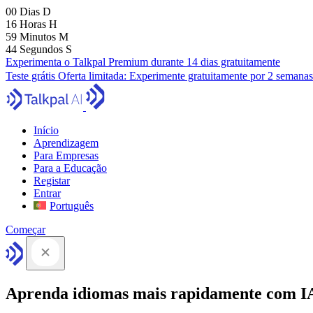
00
Dias
D
16
Horas
H
59
Minutos
M
43
Segundos
S
Experimenta o Talkpal Premium durante 14 dias gratuitamente
Teste grátis
Oferta limitada:
Experimente gratuitamente por 2 semanas
Início
Aprendizagem
Para Empresas
Para a Educação
Registar
Entrar
Português
Começar
Aprenda idiomas mais rapidamente com I