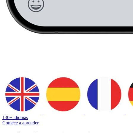
130+ idiomas
Comece a aprender