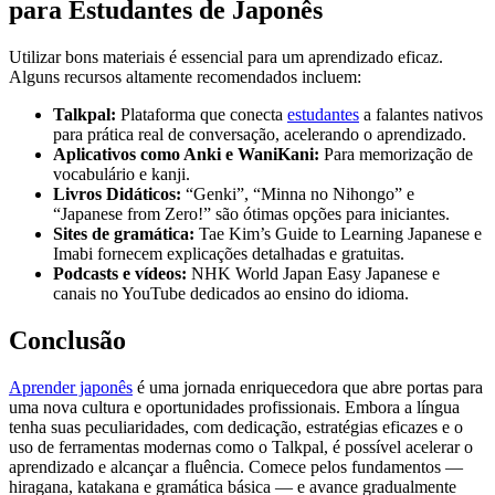
para Estudantes de Japonês
Utilizar bons materiais é essencial para um aprendizado eficaz.
Alguns recursos altamente recomendados incluem:
Talkpal:
Plataforma que conecta
estudantes
a falantes nativos
para prática real de conversação, acelerando o aprendizado.
Aplicativos como Anki e WaniKani:
Para memorização de
vocabulário e kanji.
Livros Didáticos:
“Genki”, “Minna no Nihongo” e
“Japanese from Zero!” são ótimas opções para iniciantes.
Sites de gramática:
Tae Kim’s Guide to Learning Japanese e
Imabi fornecem explicações detalhadas e gratuitas.
Podcasts e vídeos:
NHK World Japan Easy Japanese e
canais no YouTube dedicados ao ensino do idioma.
Conclusão
Aprender japonês
é uma jornada enriquecedora que abre portas para
uma nova cultura e oportunidades profissionais. Embora a língua
tenha suas peculiaridades, com dedicação, estratégias eficazes e o
uso de ferramentas modernas como o Talkpal, é possível acelerar o
aprendizado e alcançar a fluência. Comece pelos fundamentos —
hiragana, katakana e gramática básica — e avance gradualmente