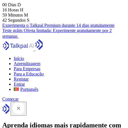
00
Dias
D
16
Horas
H
59
Minutos
M
41
Segundos
S
Experimenta o Talkpal Premium durante 14 dias gratuitamente
Teste grátis
Oferta limitada:
Experimente gratuitamente por 2
semanas
Início
Aprendizagem
Para Empresas
Para a Educação
Registar
Entrar
Português
Começar
Aprenda idiomas mais rapidamente com