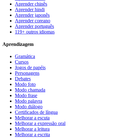
Aprender chinês
Aprender hindi
Aprender japonês
Aprender coreano
Aprender português
119+ outros idiomas
Aprendizagem
Gramática
Cursos
Jogos de papéis
Personagens
Debates
Modo foto
Modo chamada
Modo frase
Modo palavra
Modo diálogo
Certificados de língua
Melhorar a escuta
Melhorar a expressão oral
Melhorar a leitura
Melhorar a escrita