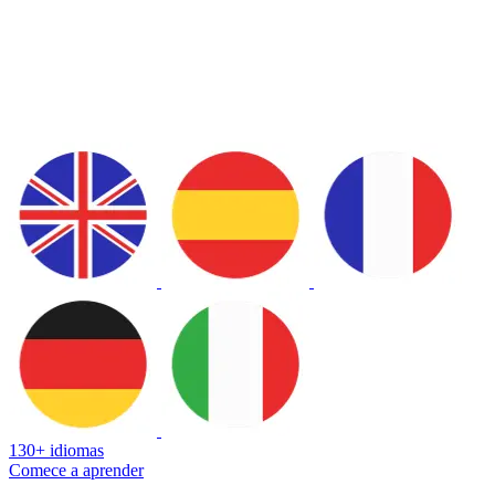
130+ idiomas
Comece a aprender