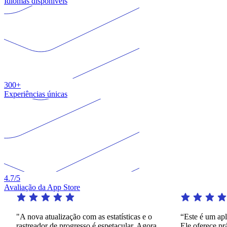
Idiomas disponíveis
300+
Experiências únicas
4.7
/5
Avaliação da App Store
"A nova atualização com as estatísticas e o
“Este é um aplic
rastreador de progresso é espetacular. Agora
Ele oferece prát