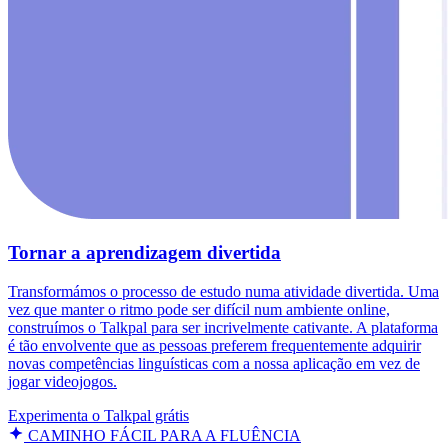
Tornar a aprendizagem divertida
Transformámos o processo de estudo numa atividade divertida. Uma
vez que manter o ritmo pode ser difícil num ambiente online,
construímos o Talkpal para ser incrivelmente cativante. A plataforma
é tão envolvente que as pessoas preferem frequentemente adquirir
novas competências linguísticas com a nossa aplicação em vez de
jogar videojogos.
Experimenta o Talkpal grátis
CAMINHO FÁCIL PARA A FLUÊNCIA