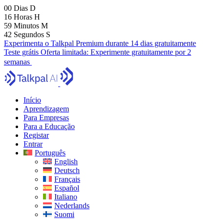
00
Dias
D
16
Horas
H
59
Minutos
M
41
Segundos
S
Experimenta o Talkpal Premium durante 14 dias gratuitamente
Teste grátis
Oferta limitada:
Experimente gratuitamente por 2
semanas
Início
Aprendizagem
Para Empresas
Para a Educação
Registar
Entrar
Português
English
Deutsch
Français
Español
Italiano
Nederlands
Suomi