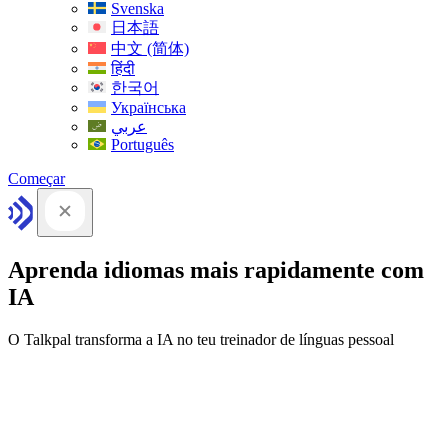
Svenska
日本語
中文 (简体)
हिंदी
한국어
Українська
عربي
Português
Começar
Aprenda idiomas mais rapidamente com
IA
O Talkpal transforma a IA no teu treinador de línguas pessoal