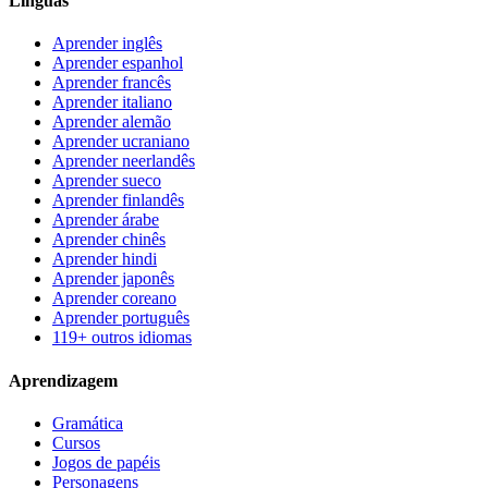
Línguas
Aprender inglês
Aprender espanhol
Aprender francês
Aprender italiano
Aprender alemão
Aprender ucraniano
Aprender neerlandês
Aprender sueco
Aprender finlandês
Aprender árabe
Aprender chinês
Aprender hindi
Aprender japonês
Aprender coreano
Aprender português
119+ outros idiomas
Aprendizagem
Gramática
Cursos
Jogos de papéis
Personagens