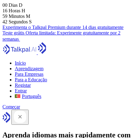
00
Dias
D
16
Horas
H
59
Minutos
M
41
Segundos
S
Experimenta o Talkpal Premium durante 14 dias gratuitamente
Teste grátis
Oferta limitada:
Experimente gratuitamente por 2
semanas
Início
Aprendizagem
Para Empresas
Para a Educação
Registar
Entrar
Português
Começar
Aprenda idiomas mais rapidamente com