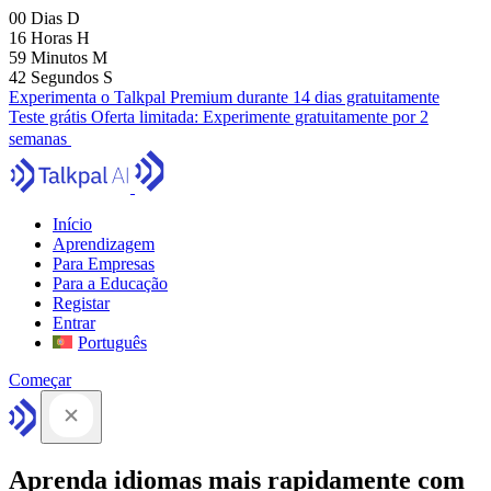
00
Dias
D
16
Horas
H
59
Minutos
M
41
Segundos
S
Experimenta o Talkpal Premium durante 14 dias gratuitamente
Teste grátis
Oferta limitada:
Experimente gratuitamente por 2
semanas
Início
Aprendizagem
Para Empresas
Para a Educação
Registar
Entrar
Português
Começar
Aprenda idiomas mais rapidamente com