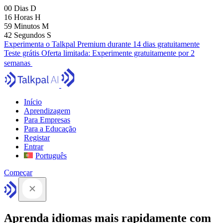
00
Dias
D
16
Horas
H
59
Minutos
M
41
Segundos
S
Experimenta o Talkpal Premium durante 14 dias gratuitamente
Teste grátis
Oferta limitada:
Experimente gratuitamente por 2
semanas
Início
Aprendizagem
Para Empresas
Para a Educação
Registar
Entrar
Português
Começar
Aprenda idiomas mais rapidamente com