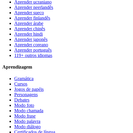
Aprender ucraniano
Aprender neerlandês
Aprender sueco
Aprender finlandês
Aprender árabe
Aprender chinês
Aprender hindi
Aprender japonês
Aprender coreano
Aprender português
119+ outros idiomas
Aprendizagem
Gramática
Cursos
Jogos de papéis
Personagens
Debates
Modo foto
Modo chamada
Modo frase
Modo palavra
Modo diálogo
Certificados de língua