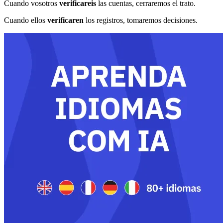
Cuando vosotros
verificareis
las cuentas, cerraremos el trato.
Cuando ellos
verificaren
los registros, tomaremos decisiones.