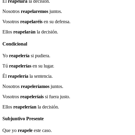
Él
reapelará
la decisión.
Nosotros
reapelaremos
juntos.
Vosotros
reapelaréis
en su defensa.
Ellos
reapelarán
la decisión.
Condicional
Yo
reapelería
si pudiera.
Tú
reapelerías
en su lugar.
Él
reapelería
la sentencia.
Nosotros
reapeleríamos
juntos.
Vosotros
reapeleríais
si fuera justo.
Ellos
reapelerían
la decisión.
Subjuntivo Presente
Que yo
reapele
este caso.