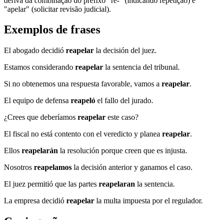
deriva da combinação do prefixo "re-" (indicando repetição) e
"apelar" (solicitar revisão judicial).
Exemplos de frases
El abogado decidió
reapelar
la decisión del juez.
Estamos considerando
reapelar
la sentencia del tribunal.
Si no obtenemos una respuesta favorable, vamos a
reapelar
.
El equipo de defensa
reapeló
el fallo del jurado.
¿Crees que deberíamos
reapelar
este caso?
El fiscal no está contento con el veredicto y planea
reapelar
.
Ellos
reapelarán
la resolución porque creen que es injusta.
Nosotros
reapelamos
la decisión anterior y ganamos el caso.
El juez permitió que las partes
reapelaran
la sentencia.
La empresa decidió
reapelar
la multa impuesta por el regulador.