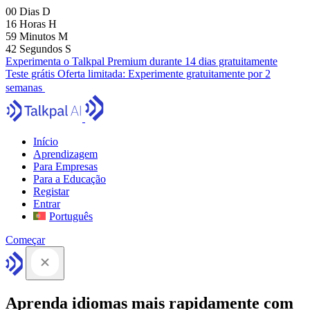
00
Dias
D
16
Horas
H
59
Minutos
M
41
Segundos
S
Experimenta o Talkpal Premium durante 14 dias gratuitamente
Teste grátis
Oferta limitada:
Experimente gratuitamente por 2
semanas
Início
Aprendizagem
Para Empresas
Para a Educação
Registar
Entrar
Português
Começar
Aprenda idiomas mais rapidamente com