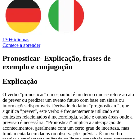
130+ idiomas
Comece a aprender
Pronosticar
- Explicação, frases de
exemplo e conjugação
Explicação
O verbo "pronosticar" em espanhol é um termo que se refere ao ato
de prever ou predizer um evento futuro com base em sinais ou
informações disponíveis. Derivado do latim "prognosticare", que
significa "prever", este verbo é frequentemente utilizado em
contextos relacionados à meteorologia, saúde e outras áreas onde a
previsão é necessária. "Pronosticar" implica a antecipação de
acontecimentos, geralmente com um certo grau de incerteza, mas
fundamentada em dados ou observações prévias. É um verbo