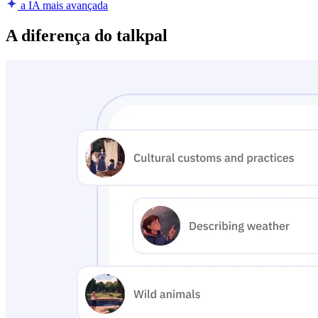
a IA mais avançada
A diferença do talkpal