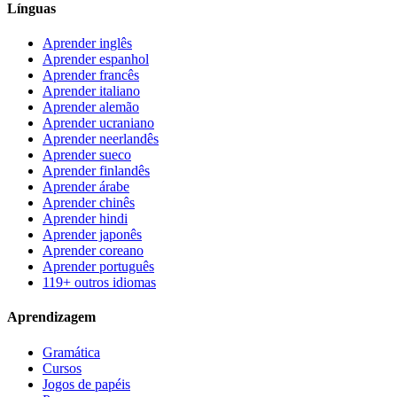
Línguas
Aprender inglês
Aprender espanhol
Aprender francês
Aprender italiano
Aprender alemão
Aprender ucraniano
Aprender neerlandês
Aprender sueco
Aprender finlandês
Aprender árabe
Aprender chinês
Aprender hindi
Aprender japonês
Aprender coreano
Aprender português
119+ outros idiomas
Aprendizagem
Gramática
Cursos
Jogos de papéis