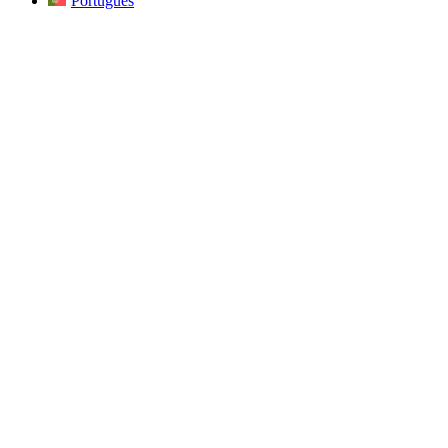
Português