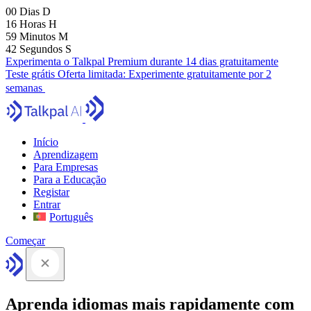
00
Dias
D
16
Horas
H
59
Minutos
M
41
Segundos
S
Experimenta o Talkpal Premium durante 14 dias gratuitamente
Teste grátis
Oferta limitada:
Experimente gratuitamente por 2
semanas
Início
Aprendizagem
Para Empresas
Para a Educação
Registar
Entrar
Português
Começar
Aprenda idiomas mais rapidamente com