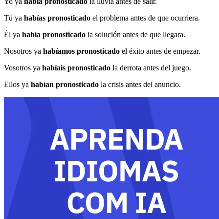
Yo ya
había pronosticado
la lluvia antes de salir.
Tú ya
habías pronosticado
el problema antes de que ocurriera.
Él ya
había pronosticado
la solución antes de que llegara.
Nosotros ya
habíamos pronosticado
el éxito antes de empezar.
Vosotros ya
habíais pronosticado
la derrota antes del juego.
Ellos ya
habían pronosticado
la crisis antes del anuncio.