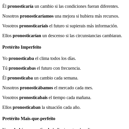
Él
pronosticaría
un cambio si las condiciones fueran diferentes.
Nosotros
pronosticaríamos
una mejora si hubiera más recursos.
Vosotros
pronosticaríais
el futuro si supierais más información.
Ellos
pronosticarían
un descenso si las circunstancias cambiaran.
Pretérito Imperfeito
Yo
pronosticaba
el clima todos los días.
Tú
pronosticabas
el futuro con frecuencia.
Él
pronosticaba
un cambio cada semana.
Nosotros
pronosticábamos
el mercado cada mes.
Vosotros
pronosticabais
el tiempo cada mañana.
Ellos
pronosticaban
la situación cada año.
Pretérito Mais-que-perfeito