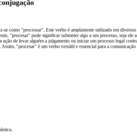
 conjugação
se como "processar". Este verbo é amplamente utilizado em diversos co
s, "procesar" pode significar submeter algo a um processo, seja ele adm
 a ação de levar alguém a julgamento ou iniciar um processo legal cont
s. Assim, "procesar" é um verbo versátil e essencial para a comunicaç
uímica.