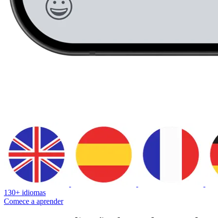
130+ idiomas
Comece a aprender