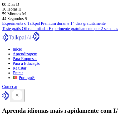
00
Dias
D
16
Horas
H
59
Minutos
M
43
Segundos
S
Experimenta o Talkpal Premium durante 14 dias gratuitamente
Teste grátis
Oferta limitada:
Experimente gratuitamente por 2 semanas
Início
Aprendizagem
Para Empresas
Para a Educação
Registar
Entrar
Português
Começar
Aprenda idiomas mais rapidamente com I