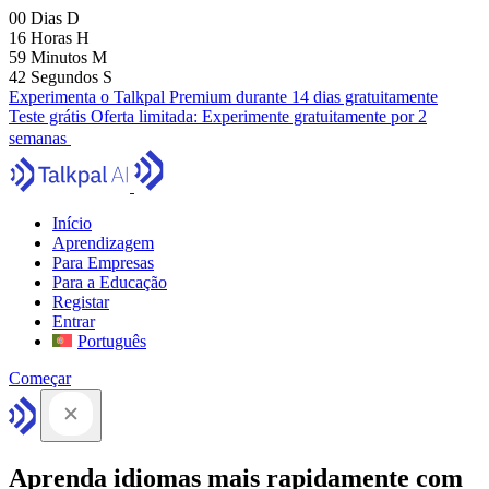
00
Dias
D
16
Horas
H
59
Minutos
M
41
Segundos
S
Experimenta o Talkpal Premium durante 14 dias gratuitamente
Teste grátis
Oferta limitada:
Experimente gratuitamente por 2
semanas
Início
Aprendizagem
Para Empresas
Para a Educação
Registar
Entrar
Português
Começar
Aprenda idiomas mais rapidamente com