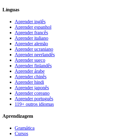
Línguas
Aprender inglês
Aprender espanhol
Aprender francês
Aprender italiano
Aprender alemão
Aprender ucraniano
Aprender neerlandês
Aprender sueco
Aprender finlandês
Aprender árabe
Aprender chinês
Aprender hindi
Aprender japonês
Aprender coreano
Aprender português
119+ outros idiomas
Aprendizagem
Gramática
Cursos