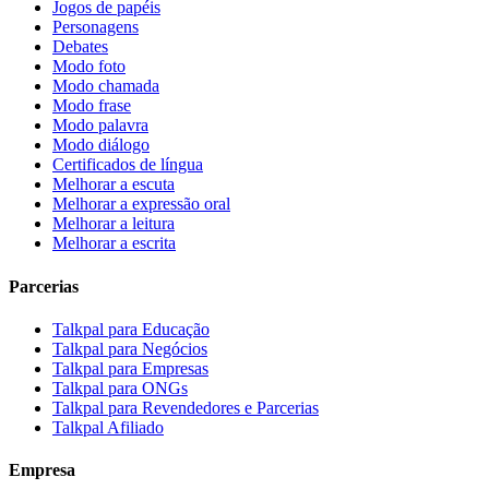
Jogos de papéis
Personagens
Debates
Modo foto
Modo chamada
Modo frase
Modo palavra
Modo diálogo
Certificados de língua
Melhorar a escuta
Melhorar a expressão oral
Melhorar a leitura
Melhorar a escrita
Parcerias
Talkpal para Educação
Talkpal para Negócios
Talkpal para Empresas
Talkpal para ONGs
Talkpal para Revendedores e Parcerias
Talkpal Afiliado
Empresa