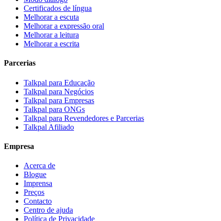
Certificados de língua
Melhorar a escuta
Melhorar a expressão oral
Melhorar a leitura
Melhorar a escrita
Parcerias
Talkpal para Educação
Talkpal para Negócios
Talkpal para Empresas
Talkpal para ONGs
Talkpal para Revendedores e Parcerias
Talkpal Afiliado
Empresa
Acerca de
Blogue
Imprensa
Preços
Contacto
Centro de ajuda
Política de Privacidade