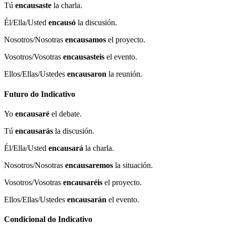
Tú
encausaste
la charla.
Él/Ella/Usted
encausó
la discusión.
Nosotros/Nosotras
encausamos
el proyecto.
Vosotros/Vosotras
encausasteis
el evento.
Ellos/Ellas/Ustedes
encausaron
la reunión.
Futuro do Indicativo
Yo
encausaré
el debate.
Tú
encausarás
la discusión.
Él/Ella/Usted
encausará
la charla.
Nosotros/Nosotras
encausaremos
la situación.
Vosotros/Vosotras
encausaréis
el proyecto.
Ellos/Ellas/Ustedes
encausarán
el evento.
Condicional do Indicativo