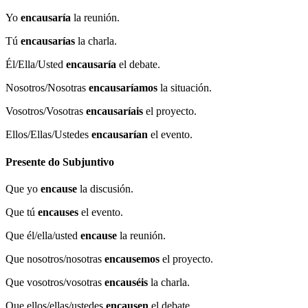
Yo
encausaría
la reunión.
Tú
encausarías
la charla.
Él/Ella/Usted
encausaría
el debate.
Nosotros/Nosotras
encausaríamos
la situación.
Vosotros/Vosotras
encausaríais
el proyecto.
Ellos/Ellas/Ustedes
encausarían
el evento.
Presente do Subjuntivo
Que yo
encause
la discusión.
Que tú
encauses
el evento.
Que él/ella/usted
encause
la reunión.
Que nosotros/nosotras
encausemos
el proyecto.
Que vosotros/vosotras
encauséis
la charla.
Que ellos/ellas/ustedes
encausen
el debate.