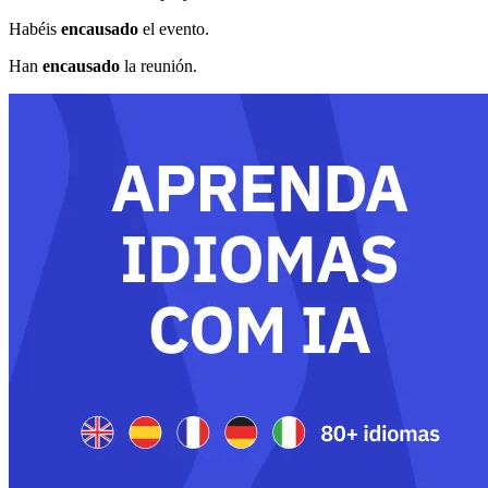
Habéis
encausado
el evento.
Han
encausado
la reunión.