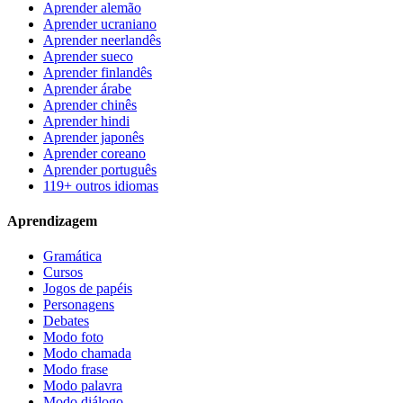
Aprender alemão
Aprender ucraniano
Aprender neerlandês
Aprender sueco
Aprender finlandês
Aprender árabe
Aprender chinês
Aprender hindi
Aprender japonês
Aprender coreano
Aprender português
119+ outros idiomas
Aprendizagem
Gramática
Cursos
Jogos de papéis
Personagens
Debates
Modo foto
Modo chamada
Modo frase
Modo palavra
Modo diálogo