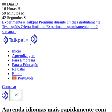
00
Dias
D
16
Horas
H
59
Minutos
M
41
Segundos
S
Experimenta o Talkpal Premium durante 14 dias gratuitamente
Teste grátis
Oferta limitada:
Experimente gratuitamente por 2
semanas
Início
Aprendizagem
Para Empresas
Para a Educação
Registar
Entrar
Português
Começar
Aprenda idiomas mais rapidamente com