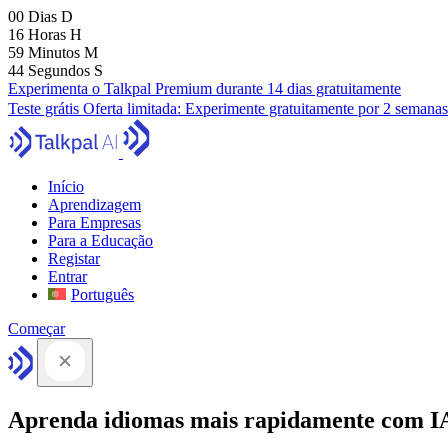
00
Dias
D
16
Horas
H
59
Minutos
M
43
Segundos
S
Experimenta o Talkpal Premium durante 14 dias gratuitamente
Teste grátis
Oferta limitada:
Experimente gratuitamente por 2 semanas
Início
Aprendizagem
Para Empresas
Para a Educação
Registar
Entrar
Português
Começar
Aprenda idiomas mais rapidamente com I