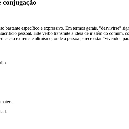
 e conjugação
 bastante específico e expressivo. Em termos gerais, "desvivirse" sign
sacrifício pessoal. Este verbo transmite a ideia de ir além do comum,
dedicação extrema e altruísmo, onde a pessoa parece estar "vivendo" par
ijo.
materia.
dad.