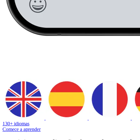
130+ idiomas
Comece a aprender